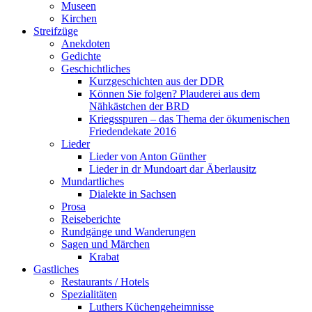
Museen
Kirchen
Streifzüge
Anekdoten
Gedichte
Geschichtliches
Kurzgeschichten aus der DDR
Können Sie folgen? Plauderei aus dem
Nähkästchen der BRD
Kriegsspuren – das Thema der ökumenischen
Friedendekate 2016
Lieder
Lieder von Anton Günther
Lieder in dr Mundoart dar Äberlausitz
Mundartliches
Dialekte in Sachsen
Prosa
Reiseberichte
Rundgänge und Wanderungen
Sagen und Märchen
Krabat
Gastliches
Restaurants / Hotels
Spezialitäten
Luthers Küchengeheimnisse