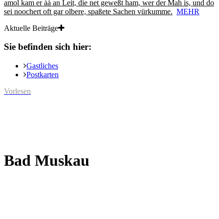
amol kam er ȧȧ an Leit, die net geweßt ham, wer der Mah is, und do
sei noochert oft gar olbere, spaßete Sachen vürkumme.
MEHR
Aktuelle Beiträge
Sie befinden sich hier:
Gastliches
Postkarten
Vorlesen
Bad Muskau