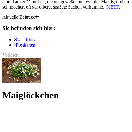
amol kam er ȧȧ an Leit, die net geweßt ham, wer der Mah is, und do
sei noochert oft gar olbere, spaßete Sachen vürkumme.
MEHR
Aktuelle Beiträge
Sie befinden sich hier:
Gastliches
Postkarten
Vorlesen
Maiglöckchen