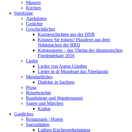
Museen
Kirchen
Streifzüge
Anekdoten
Gedichte
Geschichtliches
Kurzgeschichten aus der DDR
Können Sie folgen? Plauderei aus dem
Nähkästchen der BRD
Kriegsspuren – das Thema der ökumenischen
Friedendekate 2016
Lieder
Lieder von Anton Günther
Lieder in dr Mundoart dar Äberlausitz
Mundartliches
Dialekte in Sachsen
Prosa
Reiseberichte
Rundgänge und Wanderungen
Sagen und Märchen
Krabat
Gastliches
Restaurants / Hotels
Spezialitäten
Luthers Küchengeheimnisse