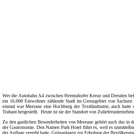
Wer die Autobahn A4 zwischen Hermsdorfer Kreuz und Dresden befäh
ein 16.000 Einwohner zählende Stadt im Grenzgebiet von Sachsen 
einmal war Meerane eine Hochburg der Textilindustrie, auch hatt
Trabant hergestellt. Heute ist sie der Standort von Zulieferunterne
Zu den gastlichen Besonderheiten von Meerane gehört auch das in de
der Gastronomie. Den Namen Park Hotel führt es, weil es unmittelb
der Auflage vererbt hatte, Grünanlagen zur Erholung der Bevölkerung