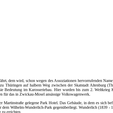
rt, dem wird, schon wegen des Assoziationen hervorrufenden Namens,
zu Thüringen auf halbem Weg zwischen der Skatstadt Altenburg (Thü
e sie Bedeutung im Karosseriebau. Hier wurden bis zum 2. Weltkri
hmen für das in Zwickau-Mosel ansässige Volkswagenwerk.
r Martinstraße gelegene Park Hotel. Das Gebäude, in dem es sich bef
ar dem Wilhelm-Wunderlich-Park gegenüberliegt. Wunderlich (1839 - 
 zu errichten.