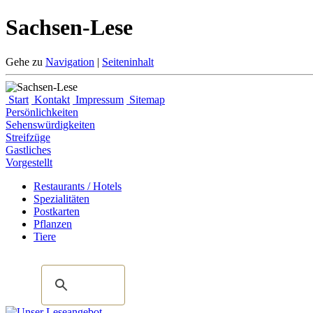
Sachsen-Lese
Gehe zu
Navigation
|
Seiteninhalt
Start
Kontakt
Impressum
Sitemap
Persönlichkeiten
Sehenswürdigkeiten
Streifzüge
Gastliches
Vorgestellt
Restaurants / Hotels
Spezialitäten
Postkarten
Pflanzen
Tiere