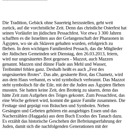
Die Tradition, Gebäck ohne Sauerteig herzustellen, geht weit
zurück, auf die vorchristliche Zeit. Denn das christliche Osterfest hat
seinen Vorläufer im jüdischen Pessachfest. Vor etwa 3 300 Jahren
schafften es die Israeliten aus der Gefangenschaft der Pharaonen in
Ägypten, wo sie als Sklaven gehalten wurden, erfolgreich zu
fliehen. In dem wichtigen Familienfest Pessach, das die Mitglieder
der Jüdischen Gemeinden seit Dienstag, den 26.03.2013, feiern,
wird nur ungesäuertes Brot gegessen - Mazzot, auch Mazzen
genannt. Mazzen sind dünne Flade aus Mehl und Wasser,
Treibmittel fehlen ganz. Deshalb heißt es auch „Fest des
ungesäuerten Brotes". Das alte, gesäuerte Brot, das Chametz, wird
aus dem Haus verbannt, es wird symbolisch verbrannt. Das Mazzot
steht symbolisch für die Eile, mit der die Juden aus Ägypten fliehen
mussten. Sie hatten keine Zeit, den Brotteig zu säuern, denn das
hätte Zeit zum Aufgehen des Teiges gekostet. Zum Pessachfest, das
eine Woche gefeiert wird, kommt die ganze Familie zusammen. Die
Festtage sind geprägt von Bräuchen und Symbolen. Neben
Gesängen und Gebeten gehören ein ausgiebiges Essen und das
Nacherzählen (Haggada) aus dem Buch Exodus des Tanach dazu.
Es erzählt das historische Geschehen der Befreiungserfahrung der
Juden, damit sich die nachfolgenden Generationen mit der