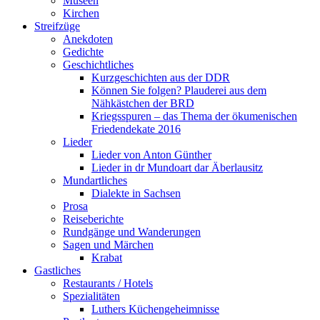
Museen
Kirchen
Streifzüge
Anekdoten
Gedichte
Geschichtliches
Kurzgeschichten aus der DDR
Können Sie folgen? Plauderei aus dem
Nähkästchen der BRD
Kriegsspuren – das Thema der ökumenischen
Friedendekate 2016
Lieder
Lieder von Anton Günther
Lieder in dr Mundoart dar Äberlausitz
Mundartliches
Dialekte in Sachsen
Prosa
Reiseberichte
Rundgänge und Wanderungen
Sagen und Märchen
Krabat
Gastliches
Restaurants / Hotels
Spezialitäten
Luthers Küchengeheimnisse