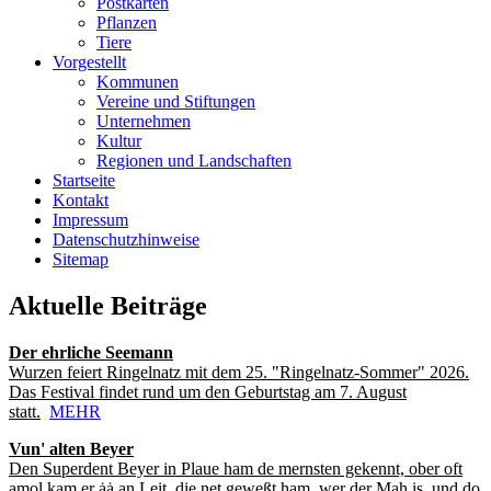
Postkarten
Pflanzen
Tiere
Vorgestellt
Kommunen
Vereine und Stiftungen
Unternehmen
Kultur
Regionen und Landschaften
Startseite
Kontakt
Impressum
Datenschutzhinweise
Sitemap
Aktuelle Beiträge
Der ehrliche Seemann
Wurzen feiert Ringelnatz mit dem 25. "Ringelnatz-Sommer" 2026.
Das Festival findet rund um den Geburtstag am 7. August
statt.
MEHR
Vun' alten Beyer
Den Superdent Beyer in Plaue ham de mernsten gekennt, ober oft
amol kam er ȧȧ an Leit, die net geweßt ham, wer der Mah is, und do