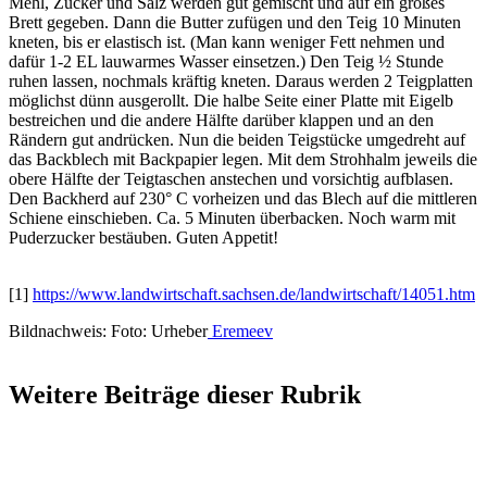
Mehl, Zucker und Salz werden gut gemischt und auf ein großes
Brett gegeben. Dann die Butter zufügen und den Teig 10 Minuten
kneten, bis er elastisch ist. (Man kann weniger Fett nehmen und
dafür 1-2 EL lauwarmes Wasser einsetzen.) Den Teig ½ Stunde
ruhen lassen, nochmals kräftig kneten. Daraus werden 2 Teigplatten
möglichst dünn ausgerollt. Die halbe Seite einer Platte mit Eigelb
bestreichen und die andere Hälfte darüber klappen und an den
Rändern gut andrücken. Nun die beiden Teigstücke umgedreht auf
das Backblech mit Backpapier legen. Mit dem Strohhalm jeweils die
obere Hälfte der Teigtaschen anstechen und vorsichtig aufblasen.
Den Backherd auf 230° C vorheizen und das Blech auf die mittleren
Schiene einschieben. Ca. 5 Minuten überbacken. Noch warm mit
Puderzucker bestäuben. Guten Appetit!
[1]
https://www.landwirtschaft.sachsen.de/landwirtschaft/14051.htm
Bildnachweis: Foto: Urheber
Eremeev
Weitere Beiträge dieser Rubrik