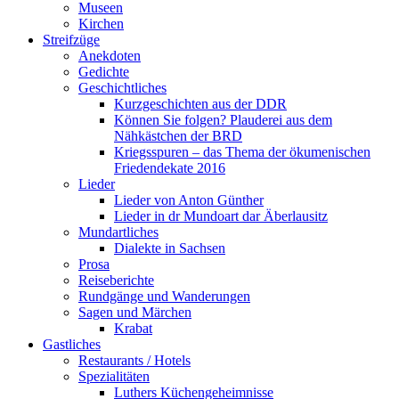
Museen
Kirchen
Streifzüge
Anekdoten
Gedichte
Geschichtliches
Kurzgeschichten aus der DDR
Können Sie folgen? Plauderei aus dem
Nähkästchen der BRD
Kriegsspuren – das Thema der ökumenischen
Friedendekate 2016
Lieder
Lieder von Anton Günther
Lieder in dr Mundoart dar Äberlausitz
Mundartliches
Dialekte in Sachsen
Prosa
Reiseberichte
Rundgänge und Wanderungen
Sagen und Märchen
Krabat
Gastliches
Restaurants / Hotels
Spezialitäten
Luthers Küchengeheimnisse