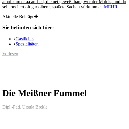
amol kam er ȧȧ an Leit, die net geweßt ham, wer der Mah is, und do
sei noochert oft gar olbere, spaßete Sachen vürkumme.
MEHR
Aktuelle Beiträge
Sie befinden sich hier:
Gastliches
Spezialitäten
Vorlesen
Die Meißner Fummel
Dipl.-Päd. Ursula Brekle