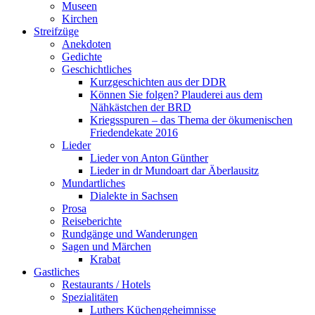
Museen
Kirchen
Streifzüge
Anekdoten
Gedichte
Geschichtliches
Kurzgeschichten aus der DDR
Können Sie folgen? Plauderei aus dem
Nähkästchen der BRD
Kriegsspuren – das Thema der ökumenischen
Friedendekate 2016
Lieder
Lieder von Anton Günther
Lieder in dr Mundoart dar Äberlausitz
Mundartliches
Dialekte in Sachsen
Prosa
Reiseberichte
Rundgänge und Wanderungen
Sagen und Märchen
Krabat
Gastliches
Restaurants / Hotels
Spezialitäten
Luthers Küchengeheimnisse