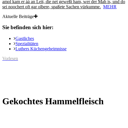
amol kam er ȧȧ an Leit, die net geweßt ham, wer der Mah is, und do
sei noochert oft gar olbere, spaßete Sachen vürkumme.
MEHR
Aktuelle Beiträge
Sie befinden sich hier:
Gastliches
Spezialitäten
Luthers Küchengeheimnisse
Vorlesen
Gekochtes Hammelfleisch