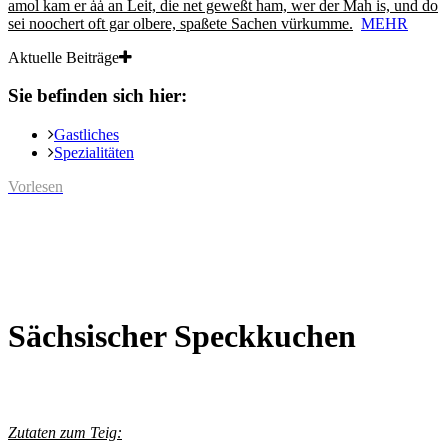
amol kam er ȧȧ an Leit, die net geweßt ham, wer der Mah is, und do
sei noochert oft gar olbere, spaßete Sachen vürkumme.
MEHR
Aktuelle Beiträge
Sie befinden sich hier:
Gastliches
Spezialitäten
Vorlesen
Sächsischer Speckkuchen
Zutaten zum Teig: