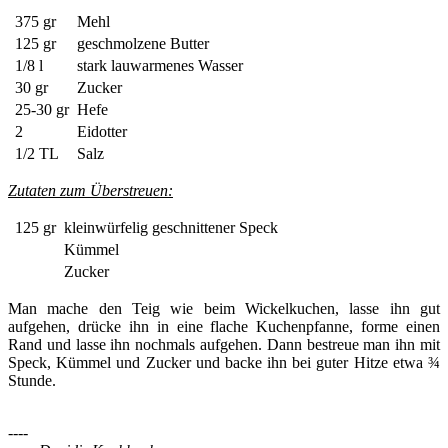
375 gr
Mehl
125 gr
geschmolzene Butter
1/8 l
stark lauwarmenes Wasser
30 gr
Zucker
25-30 gr
Hefe
2
Eidotter
1/2 TL
Salz
Zutaten zum Überstreuen:
125 gr
kleinwürfelig geschnittener Speck
Kümmel
Zucker
Man mache den Teig wie beim Wickelkuchen, lasse ihn gut
aufgehen, drücke ihn in eine flache Kuchenpfanne, forme einen
Rand und lasse ihn nochmals aufgehen. Dann bestreue man ihn mit
Speck, Kümmel und Zucker und backe ihn bei guter Hitze etwa ¾
Stunde.
----