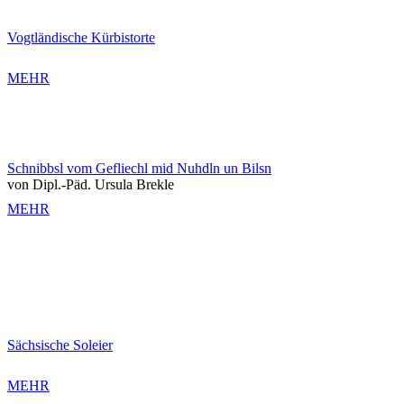
Vogtländische Kürbistorte
MEHR
Schnibbsl vom Gefliechl mid Nuhdln un Bilsn
von Dipl.-Päd. Ursula Brekle
MEHR
Sächsische Soleier
MEHR