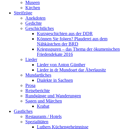
Museen
Kirchen
Streifzüge
Anekdoten
Gedichte
Geschichtliches
Kurzgeschichten aus der DDR
Können Sie folgen? Plauderei aus dem
Nähkästchen der BRD
Kriegsspuren – das Thema der ökumenischen
Friedendekate 2016
Lieder
Lieder von Anton Günther
Lieder in dr Mundoart dar Äberlausitz
Mundartliches
Dialekte in Sachsen
Prosa
Reiseberichte
Rundgänge und Wanderungen
Sagen und Märchen
Krabat
Gastliches
Restaurants / Hotels
Spezialitäten
Luthers Küchengeheimnisse