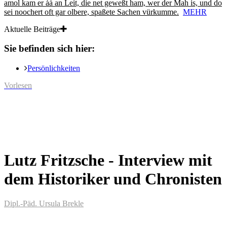
amol kam er ȧȧ an Leit, die net geweßt ham, wer der Mah is, und do
sei noochert oft gar olbere, spaßete Sachen vürkumme.
MEHR
Aktuelle Beiträge
Sie befinden sich hier:
Persönlichkeiten
Vorlesen
Lutz Fritzsche - Interview mit
dem Historiker und Chronisten
Dipl.-Päd. Ursula Brekle