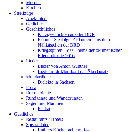
Museen
Kirchen
Streifzüge
Anekdoten
Gedichte
Geschichtliches
Kurzgeschichten aus der DDR
Können Sie folgen? Plauderei aus dem
Nähkästchen der BRD
Kriegsspuren – das Thema der ökumenischen
Friedendekate 2016
Lieder
Lieder von Anton Günther
Lieder in dr Mundoart dar Äberlausitz
Mundartliches
Dialekte in Sachsen
Prosa
Reiseberichte
Rundgänge und Wanderungen
Sagen und Märchen
Krabat
Gastliches
Restaurants / Hotels
Spezialitäten
Luthers Küchengeheimnisse