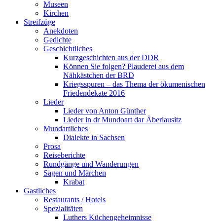
Museen
Kirchen
Streifzüge
Anekdoten
Gedichte
Geschichtliches
Kurzgeschichten aus der DDR
Können Sie folgen? Plauderei aus dem
Nähkästchen der BRD
Kriegsspuren – das Thema der ökumenischen
Friedendekate 2016
Lieder
Lieder von Anton Günther
Lieder in dr Mundoart dar Äberlausitz
Mundartliches
Dialekte in Sachsen
Prosa
Reiseberichte
Rundgänge und Wanderungen
Sagen und Märchen
Krabat
Gastliches
Restaurants / Hotels
Spezialitäten
Luthers Küchengeheimnisse