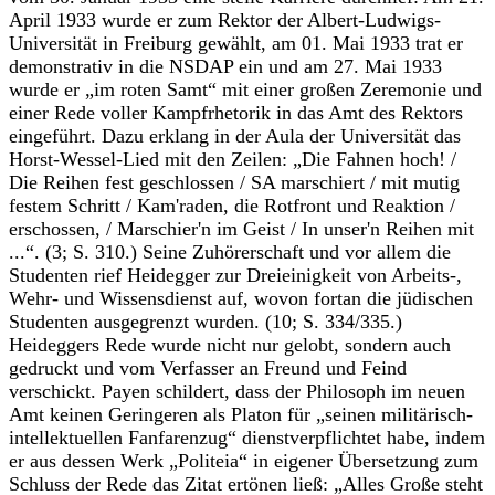
April 1933 wurde er zum Rektor der Albert-Ludwigs-
Universität in Freiburg gewählt, am 01. Mai 1933 trat er
demonstrativ in die NSDAP ein und am 27. Mai 1933
wurde er „im roten Samt“ mit einer großen Zeremonie und
einer Rede voller Kampfrhetorik in das Amt des Rektors
eingeführt. Dazu erklang in der Aula der Universität das
Horst-Wessel-Lied mit den Zeilen: „Die Fahnen hoch! /
Die Reihen fest geschlossen / SA marschiert / mit mutig
festem Schritt / Kam'raden, die Rotfront und Reaktion /
erschossen, / Marschier'n im Geist / In unser'n Reihen mit
...“. (3; S. 310.) Seine Zuhörerschaft und vor allem die
Studenten rief Heidegger zur Dreieinigkeit von Arbeits-,
Wehr- und Wissensdienst auf, wovon fortan die jüdischen
Studenten ausgegrenzt wurden. (10; S. 334/335.)
Heideggers Rede wurde nicht nur gelobt, sondern auch
gedruckt und vom Verfasser an Freund und Feind
verschickt. Payen schildert, dass der Philosoph im neuen
Amt keinen Geringeren als Platon für „seinen militärisch-
intellektuellen Fanfarenzug“ dienstverpflichtet habe, indem
er aus dessen Werk
„Politeia“
in eigener Übersetzung zum
Schluss der Rede das Zitat ertönen ließ: „Alles Große steht