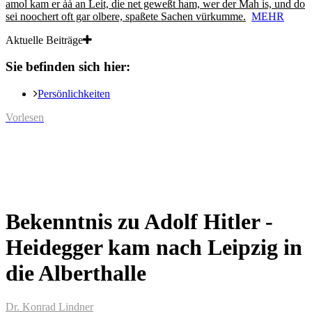
amol kam er ȧȧ an Leit, die net geweßt ham, wer der Mah is, und do
sei noochert oft gar olbere, spaßete Sachen vürkumme.
MEHR
Aktuelle Beiträge
Sie befinden sich hier:
Persönlichkeiten
Vorlesen
Bekenntnis zu Adolf Hitler -
Heidegger kam nach Leipzig in
die Alberthalle
Dr. Konrad Lindner