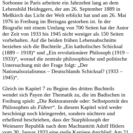
Sorbonne in Paris arbeitete ein Jahrzehnt lang an dem
Lebensbild Heideggers, der am 26. September 1889 in
Meßkirch das Licht der Welt erblickt hat und am 26. Mai
1976 in Freiburg im Breisgau gestorben ist. In der
Biografie mit einem Umfang von 700 Seiten hat der Autor
der Zeit von 1933 bis 1945 nicht weniger als 150 Seiten
vorbehalten. Auf die beiden frühen Lebensabschnitte
beziehen sich die Buchteile „Ein katholisches Schicksal
(1889 – 1918)“ und „Ein revolutionärer Philosoph (1919 –
1933)“, worauf die zentrale philosophische und politische
Untersuchung mit der Frage folgt: „Der
Nationalsozialismus – Deutschlands Schicksal? (1933 –
1945)“.
Gleich im Kapitel 7 zu Beginn des dritten Buchteils
wendet sich Payen der Thematik zu, die im Badischen in
Freiburg spielt: „Die Rektoratsrede oder: Selbstporträt des
Philosophen als
Führer
“. In diesem Kapitel wird
weder
beschönigt noch kleingeredet, sondern nüchtern und
erhellend beschrieben, dass der Starphilosoph der
Weimarer Republik nach dem Machtantritt Adolf Hitlers
vom 30. Januar 1933 eine steile Karriere durchlief: Am 21.