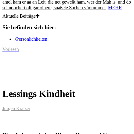
amol kam er ȧȧ an Leit, die net geweßt ham, wer der Mah is, und do
sei noochert oft gar olbere, spaßete Sachen vürkumme.
MEHR
Aktuelle Beiträge
Sie befinden sich hier:
Persönlichkeiten
Vorlesen
Lessings Kindheit
Jürgen Krätzer