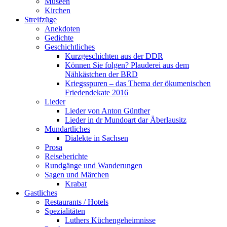
Museen
Kirchen
Streifzüge
Anekdoten
Gedichte
Geschichtliches
Kurzgeschichten aus der DDR
Können Sie folgen? Plauderei aus dem
Nähkästchen der BRD
Kriegsspuren – das Thema der ökumenischen
Friedendekate 2016
Lieder
Lieder von Anton Günther
Lieder in dr Mundoart dar Äberlausitz
Mundartliches
Dialekte in Sachsen
Prosa
Reiseberichte
Rundgänge und Wanderungen
Sagen und Märchen
Krabat
Gastliches
Restaurants / Hotels
Spezialitäten
Luthers Küchengeheimnisse