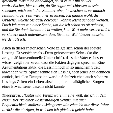
geschieht. Was mich anbelanget, so ist es mir um so viel
verdrießlicher, hier zu sein, da Sie sogar entschlossen zu sein
scheinen, mich auch den Sommer über, in welchen es vermutlich
zehnmal ärger sein wird, hier zu lassen. Ich glaube wohl, die
Ursache, welche Sie dazu bewogen, könnte leicht gehoben werden.
Doch ich mag von einer Sache, um die ich schon so oft gebeten,
und die Sie doch kurzum nicht wollen, kein Wort mehr verlieren. Ich
versichere mich unterdessen, dass Sie mein Wohl besser einsehen
werden als ich.
Auch in dieser rhetorischen Volte zeigte sich schon der spätere
Lessing: Er versichert als »Dero gehorsamster Sohn« (so die
zeitgemäß konventionelle Unterschrift), dass der Vater es besser
wisse - zeigt aber zuvor, dass die Fakten dagegen sprechen. Eine
Argumentationstaktik, die Lessing noch in so manchem Streit
anwenden wird. Später sehnte sich Lessing nach jener Zeit dennoch
zurück, bei allen Drangsalen war die Schulzeit eben auch schon zu
Lessings Zeiten ein Lebensabschnitt, der die alltäglichen Sorgen
eines Erwachsenendaseins nicht kannte:
Theophrast, Plautus und Terenz waren meine Welt, die ich in dem
engen Bezirke einer klostermäßigen Schule, mit aller
Bequemlichkeit studierte - -Wie gerne wünschte ich mir diese Jahre
zurück; die einzigen, in welchen ich glücklich gelebt habe.