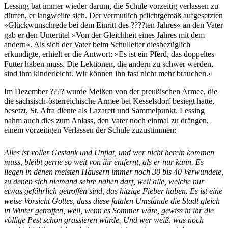
Lessing bat immer wieder darum, die Schule vorzeitig verlassen zu
dürfen, er langweilte sich. Der vermutlich pflichtgemäß aufgesetzten
»Glückwunschrede bei dem Einritt des ????ten Jahres« an den Vater
gab er den Untertitel »Von der Gleichheit eines Jahres mit dem
andern«. Als sich der Vater beim Schulleiter diesbezüglich
erkundigte, erhielt er die Antwort: »Es ist ein Pferd, das doppeltes
Futter haben muss. Die Lektionen, die andern zu schwer werden,
sind ihm kinderleicht. Wir können ihn fast nicht mehr brauchen.«
Im Dezember ???? wurde Meißen von der preußischen Armee, die
die sächsisch-österreichische Armee bei Kesselsdorf besiegt hatte,
besetzt, St. Afra diente als Lazarett und Sammelpunkt. Lessing
nahm auch dies zum Anlass, den Vater noch einmal zu drängen,
einem vorzeitigen Verlassen der Schule zuzustimmen:
Alles ist voller Gestank und Unflat, und wer nicht herein kommen
muss, bleibt gerne so weit von ihr entfernt, als er nur kann. Es
liegen in denen meisten Häusern immer noch 30 bis 40 Verwundete,
zu denen sich niemand sehre nahen darf, weil alle, welche nur
etwas gefährlich getroffen sind, das hitzige Fieber haben. Es ist eine
weise Vorsicht Gottes, dass diese fatalen Umstände die Stadt gleich
in Winter getroffen, weil, wenn es Sommer wäre, gewiss in ihr die
völlige Pest schon grassieren würde. Und wer weiß, was noch