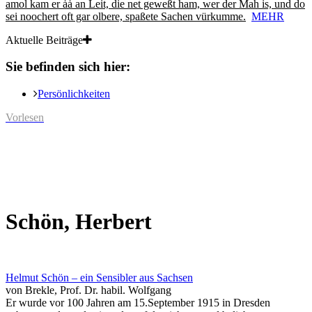
amol kam er ȧȧ an Leit, die net geweßt ham, wer der Mah is, und do
sei noochert oft gar olbere, spaßete Sachen vürkumme.
MEHR
Aktuelle Beiträge
Sie befinden sich hier:
Persönlichkeiten
Vorlesen
Schön, Herbert
Helmut Schön – ein Sensibler aus Sachsen
von Brekle, Prof. Dr. habil. Wolfgang
Er wurde vor 100 Jahren am 15.September 1915 in Dresden