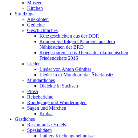
Museen
Kirchen
Streifzüge
Anekdoten
Gedichte
Geschichtliches
Kurzgeschichten aus der DDR
Können Sie folgen? Plauderei aus dem
Nähkästchen der BRD
Kriegsspuren – das Thema der ökumenischen
Friedendekate 2016
Lieder
Lieder von Anton Günther
Lieder in dr Mundoart dar Äberlausitz
Mundartliches
Dialekte in Sachsen
Prosa
Reiseberichte
Rundgänge und Wanderungen
Sagen und Märchen
Krabat
Gastliches
Restaurants / Hotels
Spezialitäten
Luthers Küchengeheimnisse