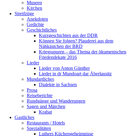
Museen
Kirchen
Streifzüge
Anekdoten
Gedichte
Geschichtliches
Kurzgeschichten aus der DDR
Können Sie folgen? Plauderei aus dem
Nähkästchen der BRD
Kriegsspuren – das Thema der ökumenischen
Friedendekate 2016
Lieder
Lieder von Anton Günther
Lieder in dr Mundoart dar Äberlausitz
Mundartliches
Dialekte in Sachsen
Prosa
Reiseberichte
Rundgänge und Wanderungen
Sagen und Märchen
Krabat
Gastliches
Restaurants / Hotels
Spezialitäten
Luthers Küchengeheimnisse