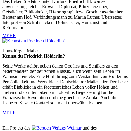
Das Leben Spalatins unter Kurfürst Friedrich III. war sehr
abwechslungsreich... Er war... Diplomat, Prinzenerzieher,
Geistlicher, Bibliothekar, Historiograph bzw. Geschichtsschreiber,
Berater am Hof, Verbindungsmann zu Martin Luther, Übersetzer,
Interpret von Schriftstücken, Dolmetscher, Humanist und
Reformator.
MEHR
Hans-Jürgen Malles
Kennst du Friedrich Hölderlin?
Seine Werke gehört neben denen Goethes und Schillers zu den
bedeutendsten der deutschen Klassik, auch wenn sein Leben im
Wahnsinn endete. Eine Hinführung zum Verständnis von Hölderlins
Persönlichkeit und Werk bietet Deutschlehrer Malles hier. Der Leser
erhält Einblicke in ein facettenreiches Leben voller Höhen und
Tiefen und darf teilhaben an Hölderlins Begeisterung für die
Französische Revolution und die griechische Antike. Auch die
Liebe zu Susette Gontard soll nicht unerwähnt bleiben.
MEHR
Ein Projekt des
Verlags Weimar
und des