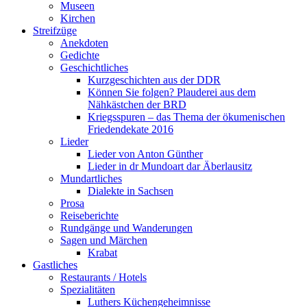
Museen
Kirchen
Streifzüge
Anekdoten
Gedichte
Geschichtliches
Kurzgeschichten aus der DDR
Können Sie folgen? Plauderei aus dem
Nähkästchen der BRD
Kriegsspuren – das Thema der ökumenischen
Friedendekate 2016
Lieder
Lieder von Anton Günther
Lieder in dr Mundoart dar Äberlausitz
Mundartliches
Dialekte in Sachsen
Prosa
Reiseberichte
Rundgänge und Wanderungen
Sagen und Märchen
Krabat
Gastliches
Restaurants / Hotels
Spezialitäten
Luthers Küchengeheimnisse