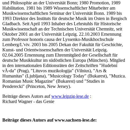
und Philosophie an der Universität Bonn; 1980 Promotion, 1989
Habilitation. 1981 bis 1989 Wissenschaftlicher Mitarbeiter am
Musikwissenschaftlichen Seminar der Universität Bonn. 1989 bis
1993 Direktor des Instituts für deutsche Musik im Osten in Bergisch
Gladbach. Seit April 1993 Inhaber des Lehrstuhls für Historische
Musikwissenschaft an der Technischen Universität Chemnitz, seit
Oktober 2001 an der Universität Leipzig. 22.10.2003 Ernennung
zum Professor honoris causa der Lyssenko-Musikhochschule
Lemberg/L'viv. 2003 bis 2005 Dekan der Fakultät für Geschichte,
Kunst- und Orientwissenschaften der Universität Leipzig.
02.04.2005 Ernennung zum Ehrenmitglied der Gesellschaft für
deutsche Musikkultur im südöstlichen Europa (München). Mitglied
in den internationalen Editionsräten der Zeitschriften "Hudební
vÄ›da" (Prag), "Lituvos muzikologija" (Vilnius), "Ars &
Humanitas" (Ljubljana), "Musicology Today" (Bukarest), "Muzica.
Romanian Music Magazine" (Bukarest) und "Studies in
Penderecki" (Princeton, New Jersey).
Beiträge dieses Autors auf
www.leipzig-lese.de
:
Richard Wagner - das Genie
Beiträge dieses Autors auf www.sachsen-lese.de: