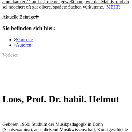
amol kam er ȧȧ an Leit, die net geweßt ham, wer der Mah is, und do
sei noochert oft gar olbere, spaßete Sachen vürkumme.
MEHR
Aktuelle Beiträge
Sie befinden sich hier:
Startseite
Autoren
Vorlesen
Loos, Prof. Dr. habil. Helmut
Geboren 1950; Studium der Musikpädagogik in Bonn
(Staatsexamina), anschließend Musikwissenschaft, Kunstgeschichte