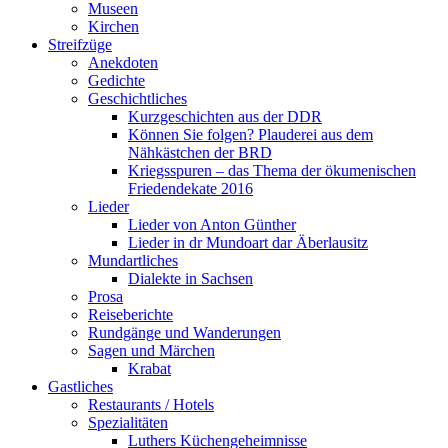
Museen
Kirchen
Streifzüge
Anekdoten
Gedichte
Geschichtliches
Kurzgeschichten aus der DDR
Können Sie folgen? Plauderei aus dem
Nähkästchen der BRD
Kriegsspuren – das Thema der ökumenischen
Friedendekate 2016
Lieder
Lieder von Anton Günther
Lieder in dr Mundoart dar Äberlausitz
Mundartliches
Dialekte in Sachsen
Prosa
Reiseberichte
Rundgänge und Wanderungen
Sagen und Märchen
Krabat
Gastliches
Restaurants / Hotels
Spezialitäten
Luthers Küchengeheimnisse