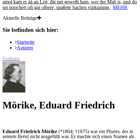
amol kam er ȧȧ an Leit, die net geweßt ham, wer der Mah is, und do
sei noochert oft gar olbere, spaßete Sachen vürkumme.
MEHR
Aktuelle Beiträge
Sie befinden sich hier:
Startseite
Autoren
Vorlesen
Mörike, Eduard Friedrich
Eduard Friedrich Mörike
(*
1804
; †
1875)
war ein Pfarrer, der in
seinem Beruf nicht ausgefüllt war. Er machte sich einen Namen als