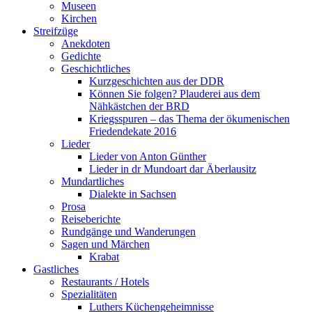
Museen
Kirchen
Streifzüge
Anekdoten
Gedichte
Geschichtliches
Kurzgeschichten aus der DDR
Können Sie folgen? Plauderei aus dem
Nähkästchen der BRD
Kriegsspuren – das Thema der ökumenischen
Friedendekate 2016
Lieder
Lieder von Anton Günther
Lieder in dr Mundoart dar Äberlausitz
Mundartliches
Dialekte in Sachsen
Prosa
Reiseberichte
Rundgänge und Wanderungen
Sagen und Märchen
Krabat
Gastliches
Restaurants / Hotels
Spezialitäten
Luthers Küchengeheimnisse