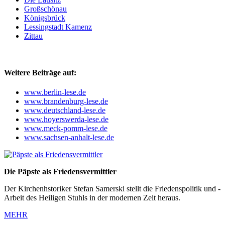
Großschönau
Königsbrück
Lessingstadt Kamenz
Zittau
Weitere Beiträge auf:
www.berlin-lese.de
www.brandenburg-lese.de
www.deutschland-lese.de
www.hoyerswerda-lese.de
www.meck-pomm-lese.de
www.sachsen-anhalt-lese.de
Die Päpste als Friedensvermittler
Der Kirchenhstoriker Stefan Samerski stellt die Friedenspolitik und -
Arbeit des Heiligen Stuhls in der modernen Zeit heraus.
MEHR