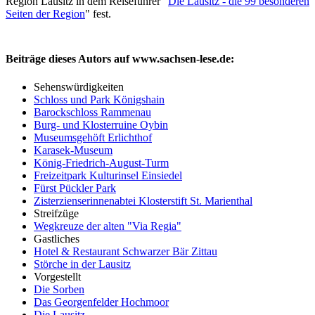
Region Lausitz in dem Reiseführer "
Die Lausitz - die 99 besonderen
Seiten der Region
" fest.
Beiträge dieses Autors auf www.sachsen-lese.de:
Sehenswürdigkeiten
Schloss und Park Königshain
Barockschloss Rammenau
Burg- und Klosterruine Oybin
Museumsgehöft Erlichthof
Karasek-Museum
König-Friedrich-August-Turm
Freizeitpark Kulturinsel Einsiedel
Fürst Pückler Park
Zisterzienserinnenabtei Klosterstift St. Marienthal
Streifzüge
Wegkreuze der alten "Via Regia"
Gastliches
Hotel & Restaurant Schwarzer Bär Zittau
Störche in der Lausitz
Vorgestellt
Die Sorben
Das Georgenfelder Hochmoor
Die Lausitz