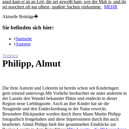
amol kam er ȧȧ an Leit, die net geweßt ham, wer der Mah is, und do
sei noochert oft gar olbere, spaßete Sachen vürkumme.
MEHR
Aktuelle Beiträge
Sie befinden sich hier:
Startseite
Autoren
Vorlesen
Philipp, Almut
Die freie Autorin und Lektorin ist bereits schon seit Kindertagen
gern reisend unterwegs.Mit Vorliebe beobachtet sie unter anderem in
der Lausitz den Wandel bekannter Plätze und entdeckt in dieser
Region neue Lieblingsorte. Auch an ihre Kinder hat sie die
Neugierde und den Entdeckerdrang in der Natur erweckt.
Besondere Blickpunkte werden durch ihren Mann Martin Philipp
fotografisch festgehalten und diese Impressionen durch ihn auch
bearbeitet. Almut Philipp hielt ihre gesammelten Eindrücke zur