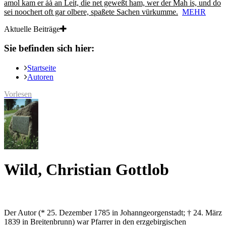
amol kam er ȧȧ an Leit, die net geweßt ham, wer der Mah is, und do
sei noochert oft gar olbere, spaßete Sachen vürkumme.
MEHR
Aktuelle Beiträge
Sie befinden sich hier:
Startseite
Autoren
Vorlesen
Wild, Christian Gottlob
Der Autor (* 25. Dezember 1785 in Johanngeorgenstadt; † 24. März
1839 in Breitenbrunn) war Pfarrer in den erzgebirgischen