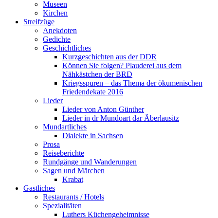
Museen
Kirchen
Streifzüge
Anekdoten
Gedichte
Geschichtliches
Kurzgeschichten aus der DDR
Können Sie folgen? Plauderei aus dem
Nähkästchen der BRD
Kriegsspuren – das Thema der ökumenischen
Friedendekate 2016
Lieder
Lieder von Anton Günther
Lieder in dr Mundoart dar Äberlausitz
Mundartliches
Dialekte in Sachsen
Prosa
Reiseberichte
Rundgänge und Wanderungen
Sagen und Märchen
Krabat
Gastliches
Restaurants / Hotels
Spezialitäten
Luthers Küchengeheimnisse