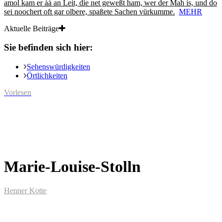
amol kam er ȧȧ an Leit, die net geweßt ham, wer der Mah is, und do
sei noochert oft gar olbere, spaßete Sachen vürkumme.
MEHR
Aktuelle Beiträge
Sie befinden sich hier:
Sehenswürdigkeiten
Örtlichkeiten
Vorlesen
Marie-Louise-Stolln
Henner Kotte