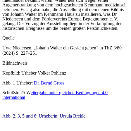
miteinander bekannt waren. Walter ließ sich wegen seiner
Augenerkrankung von dem hochgeachteten Kentmann medizinisch
betreuen. Es lag also nahe, die Ausstellung mit dem neuen Bildnis
von Johann Walter im Kentmann-Haus zu installieren, was Dr.
Niederseen und dem Fördervereins Europa Begegnungen e. V.
gelang. Der Vorzug der Ausstellung liegt in der Verknüpfung der
historischen Ereignisse um die beiden großen Persönlichkeiten.
Quelle
Uwe Niedersen, „Johann Walter ein Gesicht geben“ in ThZ 3/80
(2024) S. 227–251
Bildnachweis
Kopfbild: Urheber Volker Pohlenz
Abb. 1 Urheber:
Dr. Bernd Gross
Schoßstr. 25 W
eitergabe unter gleichen Bedingungen 4.0
international
Abb. 2, 3, 5 und 6: Urheberin: Ursula Brekle