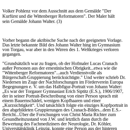
Volker Pohlenz vor dem Ausschnitt aus dem Gemälde "Der
Kurfürst und die Wittenberger Reformatoren". Der Maler hält
sein Gemälde Johann Walter. (3)
Vorher begann die akribische Suche nach der geeigneten Vorlage.
Das letzte bekannte Bild des Johann Walter hing im Gymnasium
von Torgau, war aber in den Wirren des 1. Weltkrieges verloren
gegangen.
"Grundsätzlich war zu fragen, ob der Hofmaler Lucas Cranach
außer Personen aus der ernestinischen Obrigkeit...etwa wie die
"Wittenberger Reformatoren"...auch Verdienstvolle als
Bürgerschaft-Gruppierung berücksichtigte." Und weiter schrieb Dr.
Niedersen im Zuge der Nachforschungen im Förderverein Europa
Begegnungen e. V. um das Halbfigur-Portrait von Johann Walter:
„Es war der Torgauer Gymnasiast Erich Siptitz (E.S.), 1906/1907,
der in seiner Portrait-Beschreibung von einer Person sprach mit
einem Bauernschädel, wenigen Kopfhaaren und einer
„Kurzsichtigkeit“. Und tatsächlich folgte ein einziges Kopfportrait in
den abgebildeten Gruppierungen des Cranach-Bildes...dem E.S.-
Bericht...Über die Forschungen von Christ Maria Richter zum
Gesundheitszustand von J.W. und letztlich dann durch die
Bewertung des Fachmediziners der Neurologie, Dr. Köhler,
Universitätsklinik Leipzig, konnte eine Person aus der hinteren