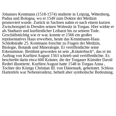
Johannes Kentmann (1518-1574) studierte in Leipzig, Wittenberg,
Padua und Bologna, wo er 1549 zum Doktor der Medizin
promoviert wurde. Zurück in Sachsen nahm er nach einem kurzen
Zwischenspiel in Dresden seinen Wohnsitz in Torgau. Hier wirkte er
als Stadtarzt und kurfürstlicher Leibarzt bis zu seinem Tode.
Geschäftstüchtig wie er war, konnte er 1566 ein großes
repräsentatives Haus erwerben, heute das Kenntmann-Haus
Schloßstraße 25. Kentmann forschte zu Fragen der Medizin,
Biologie, Botanik und Mineralogie. Er veröffentlichte seine
Erkenntnisse. Berühmt geworden ist sein „Kräuterbuch“, das er im
Auftrag von Kurfürst August 1563 schrieb und veröffentlichte. Es
beschreibt darin etwa 600 Kräuter, die der Torgauer Künstler David
Redtel illustrierte. Kurfürst August hatte 1548 in Torgau Anna ,
Tochter des Königs Christian III. von Dänemark, geheiratet. Schloss
Hartenfels war Nebenresidenz, behielt aber symbolische Bedeutung.