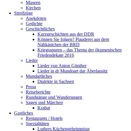
Museen
Kirchen
Streifzüge
Anekdoten
Gedichte
Geschichtliches
Kurzgeschichten aus der DDR
Können Sie folgen? Plauderei aus dem
Nähkästchen der BRD
Kriegsspuren – das Thema der ökumenischen
Friedendekate 2016
Lieder
Lieder von Anton Günther
Lieder in dr Mundoart dar Äberlausitz
Mundartliches
Dialekte in Sachsen
Prosa
Reiseberichte
Rundgänge und Wanderungen
Sagen und Märchen
Krabat
Gastliches
Restaurants / Hotels
Spezialitäten
Luthers Küchengeheimnisse