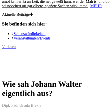
amol kam er ȧȧ an Leit, die net geweßt ham, wer der Mah is, und do
sei noochert oft gar olbere, spaßete Sachen vürkumme.
MEHR
Aktuelle Beiträge
Sie befinden sich hier:
Sehenswürdigkeiten
Veranstaltungen/Events
Vorlesen
Wie sah Johann Walter
eigentlich aus?
Dipl.-Päd. Ursula Brekle