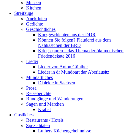
Museen
Kirchen
Streifzüge
Anekdoten
Gedichte
Geschichtliches
Kurzgeschichten aus der DDR
Können Sie folgen? Plauderei aus dem
Nähkästchen der BRD
Kriegsspuren – das Thema der ökumenischen
Friedendekate 2016
Lieder
Lieder von Anton Günther
Lieder in dr Mundoart dar Äberlausitz
Mundartliches
Dialekte in Sachsen
Prosa
Reiseberichte
Rundgänge und Wanderungen
Sagen und Märchen
Krabat
Gastliches
Restaurants / Hotels
Spezialitäten
Luthers Küchengeheimnisse