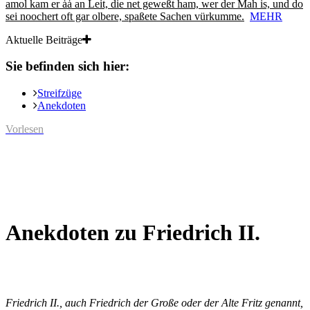
amol kam er ȧȧ an Leit, die net geweßt ham, wer der Mah is, und do
sei noochert oft gar olbere, spaßete Sachen vürkumme.
MEHR
Aktuelle Beiträge
Sie befinden sich hier:
Streifzüge
Anekdoten
Vorlesen
Anekdoten zu Friedrich II.
Friedrich II., auch Friedrich der Große oder der Alte Fritz genannt,