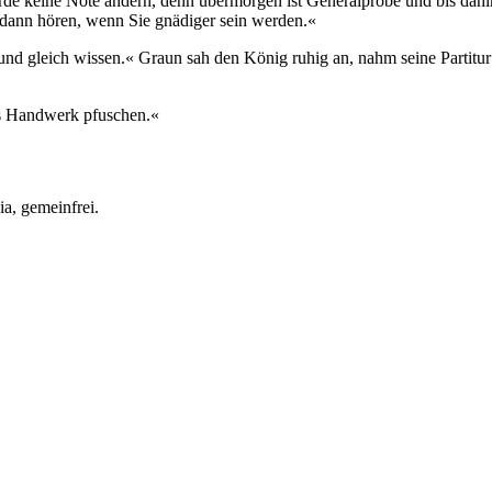
erde keine Note ändern, denn übermorgen ist Generalprobe und bis dahin
 dann hören, wenn Sie gnädiger sein werden.«
und gleich wissen.« Graun sah den König ruhig an, nahm seine Partitur
ins Handwerk pfuschen.«
a, gemeinfrei.