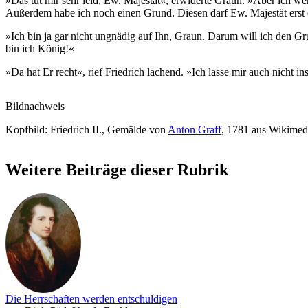
»Das tut mir sehr leid, Ew. Majestät«, erwiderte Graun. »Aber ich w
Außerdem habe ich noch einen Grund. Diesen darf Ew. Majestät erst
»Ich bin ja gar nicht ungnädig auf Ihn, Graun. Darum will ich den Gr
bin ich König!«
»Da hat Er recht«, rief Friedrich lachend. »Ich lasse mir auch nicht 
Bildnachweis
Kopfbild: Friedrich II., Gemälde von
Anton Graff
, 1781 aus Wikimedi
Weitere Beiträge dieser Rubrik
Die Herrschaften werden entschuldigen