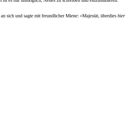
 ist es mir unmöglich, Neues zu schreiben und einzustudieren.
 an sich und sagte mit freundlicher Miene: »Majestät, überdies
hier