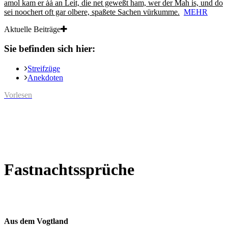
amol kam er ȧȧ an Leit, die net geweßt ham, wer der Mah is, und do
sei noochert oft gar olbere, spaßete Sachen vürkumme.
MEHR
Aktuelle Beiträge
Sie befinden sich hier:
Streifzüge
Anekdoten
Vorlesen
Fastnachtssprüche
Aus dem Vogtland