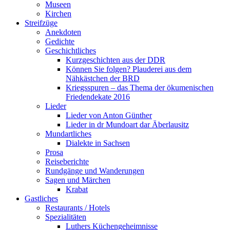
Museen
Kirchen
Streifzüge
Anekdoten
Gedichte
Geschichtliches
Kurzgeschichten aus der DDR
Können Sie folgen? Plauderei aus dem
Nähkästchen der BRD
Kriegsspuren – das Thema der ökumenischen
Friedendekate 2016
Lieder
Lieder von Anton Günther
Lieder in dr Mundoart dar Äberlausitz
Mundartliches
Dialekte in Sachsen
Prosa
Reiseberichte
Rundgänge und Wanderungen
Sagen und Märchen
Krabat
Gastliches
Restaurants / Hotels
Spezialitäten
Luthers Küchengeheimnisse