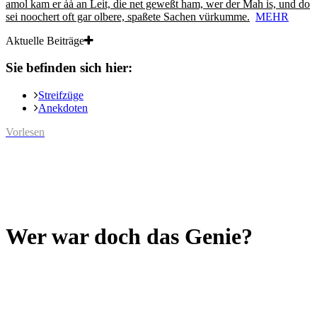
amol kam er ȧȧ an Leit, die net geweßt ham, wer der Mah is, und do
sei noochert oft gar olbere, spaßete Sachen vürkumme.
MEHR
Aktuelle Beiträge
Sie befinden sich hier:
Streifzüge
Anekdoten
Vorlesen
Wer war doch das Genie?