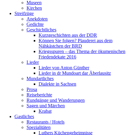
Museen
Kirchen
Streifzüge
Anekdoten
Gedichte
Geschichtliches
Kurzgeschichten aus der DDR
Können Sie folgen? Plauderei aus dem
Nähkästchen der BRD
Kriegsspuren – das Thema der ökumenischen
Friedendekate 2016
Lieder
Lieder von Anton Günther
Lieder in dr Mundoart dar Äberlausitz
Mundartliches
Dialekte in Sachsen
Prosa
Reiseberichte
Rundgänge und Wanderungen
Sagen und Märchen
Krabat
Gastliches
Restaurants / Hotels
Spezialitäten
Luthers Küchengeheimnisse