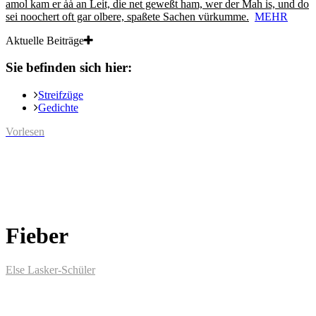
amol kam er ȧȧ an Leit, die net geweßt ham, wer der Mah is, und do
sei noochert oft gar olbere, spaßete Sachen vürkumme.
MEHR
Aktuelle Beiträge
Sie befinden sich hier:
Streifzüge
Gedichte
Vorlesen
Fieber
Else Lasker-Schüler