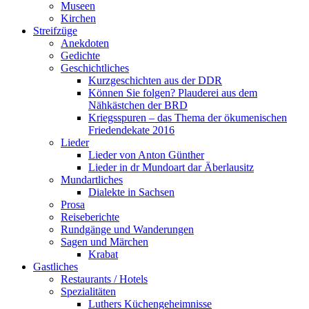
Museen
Kirchen
Streifzüge
Anekdoten
Gedichte
Geschichtliches
Kurzgeschichten aus der DDR
Können Sie folgen? Plauderei aus dem
Nähkästchen der BRD
Kriegsspuren – das Thema der ökumenischen
Friedendekate 2016
Lieder
Lieder von Anton Günther
Lieder in dr Mundoart dar Äberlausitz
Mundartliches
Dialekte in Sachsen
Prosa
Reiseberichte
Rundgänge und Wanderungen
Sagen und Märchen
Krabat
Gastliches
Restaurants / Hotels
Spezialitäten
Luthers Küchengeheimnisse