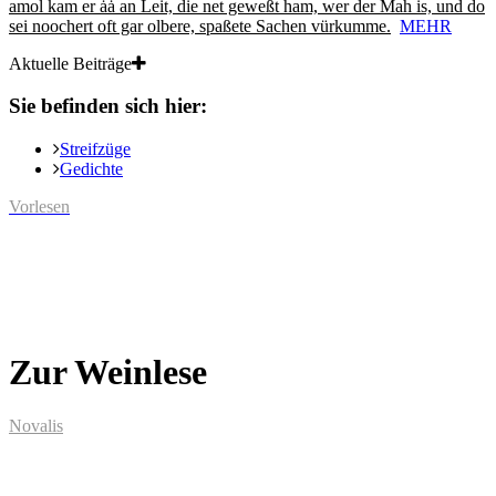
amol kam er ȧȧ an Leit, die net geweßt ham, wer der Mah is, und do
sei noochert oft gar olbere, spaßete Sachen vürkumme.
MEHR
Aktuelle Beiträge
Sie befinden sich hier:
Streifzüge
Gedichte
Vorlesen
Zur Weinlese
Novalis