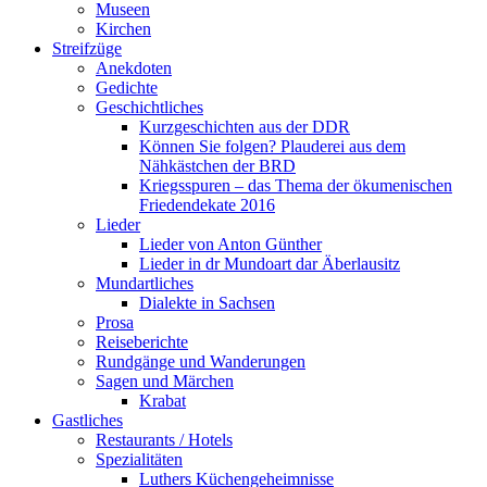
Museen
Kirchen
Streifzüge
Anekdoten
Gedichte
Geschichtliches
Kurzgeschichten aus der DDR
Können Sie folgen? Plauderei aus dem
Nähkästchen der BRD
Kriegsspuren – das Thema der ökumenischen
Friedendekate 2016
Lieder
Lieder von Anton Günther
Lieder in dr Mundoart dar Äberlausitz
Mundartliches
Dialekte in Sachsen
Prosa
Reiseberichte
Rundgänge und Wanderungen
Sagen und Märchen
Krabat
Gastliches
Restaurants / Hotels
Spezialitäten
Luthers Küchengeheimnisse