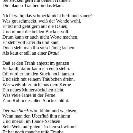
Sie stecken gern mit beiden Händen
Die blauen Trauben in das Maul.
Nicht wahr, das schmeckt nicht herb und sauer?
Was gut schmeckt, weiß der Wende wohl,
Er ißt und geht gern auf die Dauer,
Und nimmt die beiden Backen voll.
Drum kann er auch nicht Worte machen,
Er steht voll Eifer da und kaut,
Doch sieht man ihn so schämig lachen
Als kaut er still an einer
Braut
.
Daß er den Trank anjetzt im ganzen
Verkauft, dafür kann ich euch stehn.
Oft wird er um den Stock noch tanzen
Und sich mit seinem Träubchen drehn.
Wer weiß ob er nicht aus dem Kerne
Ein neues Mutterstöckchen zieht,
Was viele Jahre in der Ferne
Zum Ruhm des alten Stockes blüht.
Der
alte Stock
wird blühn und wachsen,
Wenn man den Überfluß ihm nimmt
Und überall im Lande Sachsen
Sein Wein auf guten Tischen schwimmt.
Er hat noch manche reife Traube