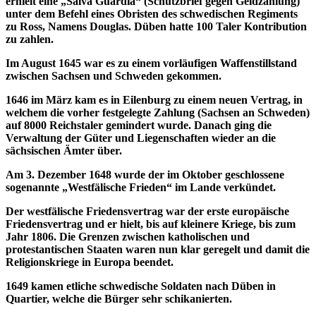
erhielt eine „Salva Guardia“ (Schutzbrief gegen Geldzahlung)
unter dem Befehl eines Obristen des schwedischen Regiments
zu Ross, Namens Douglas. Düben hatte 100 Taler Kontribution
zu zahlen.
Im August 1645 war es zu einem vorläufigen Waffenstillstand
zwischen Sachsen und Schweden gekommen.
1646 im März kam es in Eilenburg zu einem neuen Vertrag, in
welchem die vorher festgelegte Zahlung (Sachsen an Schweden)
auf 8000 Reichstaler gemindert wurde. Danach ging die
Verwaltung der Güter und Liegenschaften wieder an die
sächsischen Ämter über.
Am 3. Dezember 1648 wurde der im Oktober geschlossene
sogenannte „Westfälische Frieden“ im Lande verkündet.
Der westfälische Friedensvertrag war der erste europäische
Friedensvertrag und er hielt, bis auf kleinere Kriege, bis zum
Jahr 1806. Die Grenzen zwischen katholischen und
protestantischen Staaten waren nun klar geregelt und damit die
Religionskriege in Europa beendet.
1649 kamen etliche schwedische Soldaten nach Düben in
Quartier, welche die Bürger sehr schikanierten.