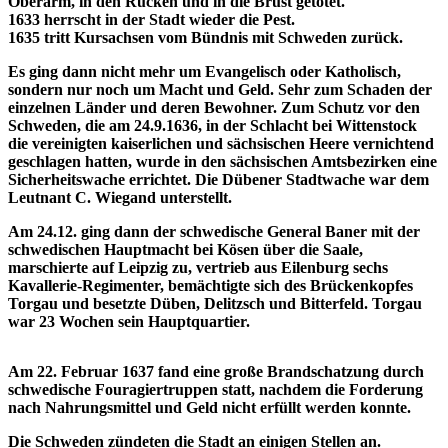
Oberarm, in den Rücken und in die Brust getötet.
1633 herrscht in der Stadt wieder die Pest.
1635 tritt
Kursachsen vom Bündnis mit Schweden zurück
.
Es ging dann nicht mehr um Evangelisch oder Katholisch,
sondern nur noch um Macht und Geld. Sehr zum Schaden der
einzelnen Länder und deren Bewohner. Zum Schutz vor den
Schweden, die am 24.9.1636, in der Schlacht bei Wittenstock
die vereinigten kaiserlichen und sächsischen Heere vernichtend
geschlagen hatten, wurde in den sächsischen Amtsbezirken eine
Sicherheitswache errichtet. Die Dübener Stadtwache war dem
Leutnant C. Wiegand unterstellt.
Am 24.12. ging dann der schwedische General Baner mit der
schwedischen Hauptmacht bei Kösen über die Saale,
marschierte auf Leipzig zu, vertrieb aus Eilenburg sechs
Kavallerie-Regimenter, bemächtigte sich des Brückenkopfes
Torgau und besetzte Düben, Delitzsch und Bitterfeld. Torgau
war 23 Wochen sein Hauptquartier.
Am 22. Februar 1637 fand eine große Brandschatzung durch
schwedische Fouragiertruppen statt, nachdem die Forderung
nach Nahrungsmittel und Geld nicht erfüllt werden konnte.
Die Schweden zündeten die Stadt an einigen Stellen an.