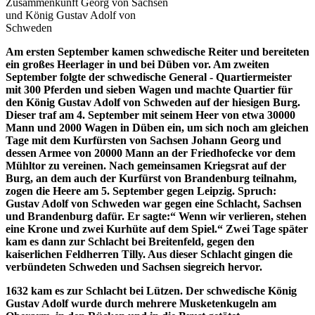
Zusammenkunft Georg von Sachsen
und König Gustav Adolf von
Schweden
Am ersten September kamen schwedische Reiter und bereiteten
ein großes Heerlager in und bei Düben vor. Am zweiten
September folgte der schwedische General - Quartiermeister
mit 300 Pferden und sieben Wagen und machte Quartier für
den König Gustav Adolf von Schweden auf der hiesigen Burg.
Dieser traf am 4. September mit seinem Heer von etwa 30000
Mann und 2000 Wagen in Düben ein, um sich noch am gleichen
Tage mit dem Kurfürsten von Sachsen Johann Georg und
dessen Armee von 20000 Mann an der Friedhofecke vor dem
Mühltor zu vereinen. Nach gemeinsamen Kriegsrat auf der
Burg, an dem auch der Kurfürst von Brandenburg teilnahm,
zogen die Heere am 5. September gegen Leipzig.
Spruch:
Gustav Adolf von Schweden war gegen eine Schlacht, Sachsen
und Brandenburg dafür. Er sagte:“ Wenn wir verlieren, stehen
eine Krone und zwei Kurhüte auf dem Spiel.“
Zwei Tage später
kam es dann zur Schlacht bei Breitenfeld, gegen den
kaiserlichen Feldherren Tilly. Aus dieser Schlacht gingen die
verbündeten Schweden und Sachsen siegreich hervor.
1632 kam es zur Schlacht bei Lützen. Der schwedische König
Gustav Adolf wurde durch mehrere Musketenkugeln am