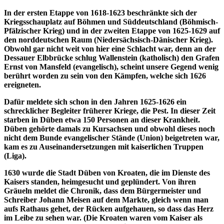
In der
ersten Etappe von 1618-1623 beschränkte sich der
Kriegsschauplatz auf Böhmen und Süddeutschland (Böhmisch-
Pfälzischer Krieg) und in der zweiten Etappe von 1625-1629 auf
den norddeutschen Raum (Niedersächsisch-Dänischer Krieg).
Obwohl gar nicht weit von hier eine Schlacht war, denn an der
Dessauer Elbbrücke schlug Wallenstein (katholisch) den Grafen
Ernst von Mansfeld (evangelisch), scheint unsere Gegend wenig
berührt worden zu sein von den Kämpfen, welche sich 1626
ereigneten.
Dafür
meldete sich schon in den Jahren 1625-1626 ein
schrecklicher Begleiter früherer Kriege, die Pest. In dieser Zeit
starben in Düben etwa 150 Personen an dieser Krankheit.
Düben gehörte damals zu Kursachsen und obwohl dieses noch
nicht dem Bunde evangelischer Stände (Union) beigetreten war,
kam es zu Auseinandersetzungen mit kaiserlichen Truppen
(Liga).
1630 wurde die Stadt Düben von Kroaten, die im Dienste des
Kaisers standen, heimgesucht und geplündert. Von ihren
Gräueln meldet die Chronik, dass dem Bürgermeister und
Schreiber Johann Meisen auf dem Markte, gleich wenn man
aufs Rathaus gehet, der Rücken aufgehauen, so dass das Herz
im Leibe zu sehen war. (Die Kroaten waren vom Kaiser als