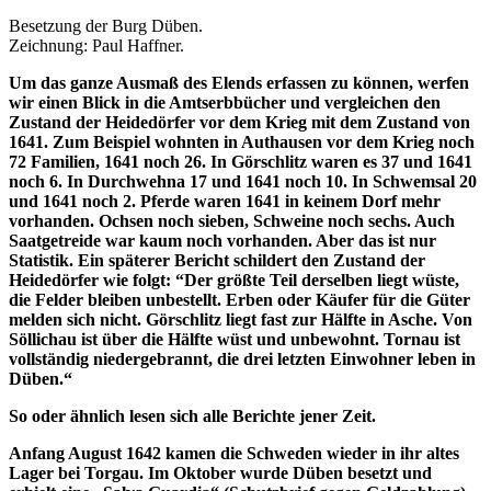
Besetzung der Burg Düben.
Zeichnung: Paul Haffner.
Um das ganze Ausmaß
des Elends erfassen zu können, werfen
wir einen Blick in die Amtserbbücher und vergleichen den
Zustand der Heidedörfer vor dem Krieg mit dem Zustand von
1641. Zum Beispiel wohnten in Authausen vor dem Krieg noch
72 Familien, 1641 noch 26. In Görschlitz waren es 37 und 1641
noch 6. In Durchwehna 17 und 1641 noch 10. In Schwemsal 20
und 1641 noch 2. Pferde waren 1641 in keinem Dorf mehr
vorhanden. Ochsen noch sieben, Schweine noch sechs. Auch
Saatgetreide war kaum noch vorhanden. Aber das ist nur
Statistik. Ein späterer Bericht schildert den Zustand der
Heidedörfer wie folgt: “Der größte Teil derselben liegt wüste,
die Felder bleiben unbestellt. Erben oder Käufer für die Güter
melden sich nicht. Görschlitz liegt fast zur Hälfte in Asche. Von
Söllichau ist über die Hälfte wüst und unbewohnt. Tornau ist
vollständig niedergebrannt, die drei letzten Einwohner leben in
Düben.“
So oder ähnlich
lesen sich alle Berichte jener Zeit.
Anfang August
1642 kamen die Schweden wieder in ihr altes
Lager bei Torgau. Im Oktober wurde Düben besetzt und