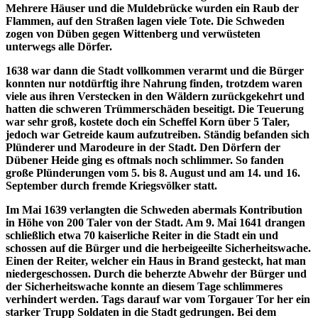
Mehrere Häuser und die Muldebrücke wurden ein Raub der
Flammen, auf den Straßen lagen viele Tote. Die Schweden
zogen von Düben gegen Wittenberg und verwüsteten
unterwegs alle Dörfer.
1638 war dann die Stadt vollkommen verarmt und die Bürger
konnten nur notdürftig ihre Nahrung finden, trotzdem waren
viele aus ihren Verstecken in den Wäldern zurückgekehrt und
hatten die schweren Trümmerschäden beseitigt. Die Teuerung
war sehr groß, kostete doch ein Scheffel Korn über 5 Taler,
jedoch war Getreide kaum aufzutreiben. Ständig befanden sich
Plünderer und Marodeure in der Stadt. Den Dörfern der
Dübener Heide ging es oftmals noch schlimmer. So fanden
große Plünderungen vom 5. bis 8. August und am 14. und 16.
September durch fremde Kriegsvölker statt.
Im Mai 1639 verlangten die Schweden abermals Kontribution
in Höhe von 200 Taler von der Stadt. Am 9. Mai 1641 drangen
schließlich etwa 70 kaiserliche Reiter in die Stadt ein und
schossen auf die Bürger und die herbeigeeilte Sicherheitswache.
Einen der Reiter, welcher ein Haus in Brand gesteckt, hat man
niedergeschossen. Durch die beherzte Abwehr der Bürger und
der Sicherheitswache konnte an diesem Tage schlimmeres
verhindert werden. Tags darauf war vom Torgauer Tor her ein
starker Trupp Soldaten in die Stadt gedrungen. Bei dem