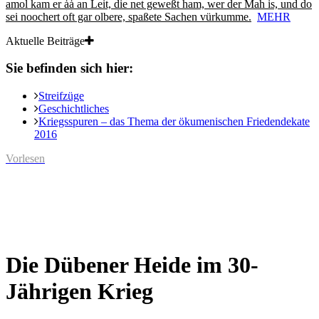
amol kam er ȧȧ an Leit, die net geweßt ham, wer der Mah is, und do
sei noochert oft gar olbere, spaßete Sachen vürkumme.
MEHR
Aktuelle Beiträge
Sie befinden sich hier:
Streifzüge
Geschichtliches
Kriegsspuren – das Thema der ökumenischen Friedendekate
2016
Vorlesen
Die Dübener Heide im 30-
Jährigen Krieg