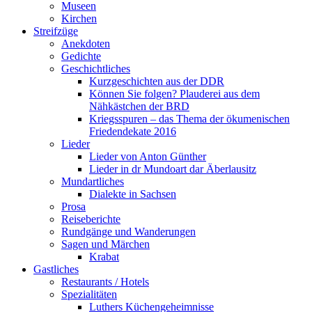
Museen
Kirchen
Streifzüge
Anekdoten
Gedichte
Geschichtliches
Kurzgeschichten aus der DDR
Können Sie folgen? Plauderei aus dem
Nähkästchen der BRD
Kriegsspuren – das Thema der ökumenischen
Friedendekate 2016
Lieder
Lieder von Anton Günther
Lieder in dr Mundoart dar Äberlausitz
Mundartliches
Dialekte in Sachsen
Prosa
Reiseberichte
Rundgänge und Wanderungen
Sagen und Märchen
Krabat
Gastliches
Restaurants / Hotels
Spezialitäten
Luthers Küchengeheimnisse