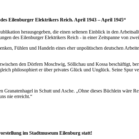
es Eilenburger Elektrikers Reich. April 1943 – April 1945“
likation herausgegeben, die einen seltenen Einblick in den Arbeitsall
ungen des Eilenburger Elektrikers Reich - in einer Zeitspanne von zwei
enken, Fühlen und Handeln eines eher unpolitischen deutschen Arbeiter
wischen den Dörfern Moschwig, Söllichau und Kossa beschäftigt, beri
ch philosophiert er über privates Glück und Unglück. Seine Spur verl
en Granatenhagel in Schutt und Asche. „Ohne dieses Büchlein wäre Re
s nie erreicht.“
orstellung im Stadtmuseum Eilenburg statt!