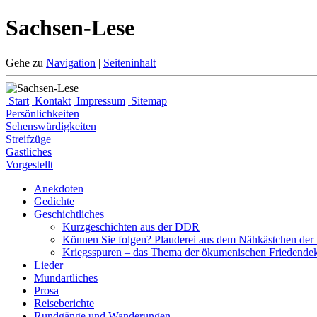
Sachsen-Lese
Gehe zu
Navigation
|
Seiteninhalt
Start
Kontakt
Impressum
Sitemap
Persönlichkeiten
Sehenswürdigkeiten
Streifzüge
Gastliches
Vorgestellt
Anekdoten
Gedichte
Geschichtliches
Kurzgeschichten aus der DDR
Können Sie folgen? Plauderei aus dem Nähkästchen de
Kriegsspuren – das Thema der ökumenischen Friedende
Lieder
Mundartliches
Prosa
Reiseberichte
Rundgänge und Wanderungen