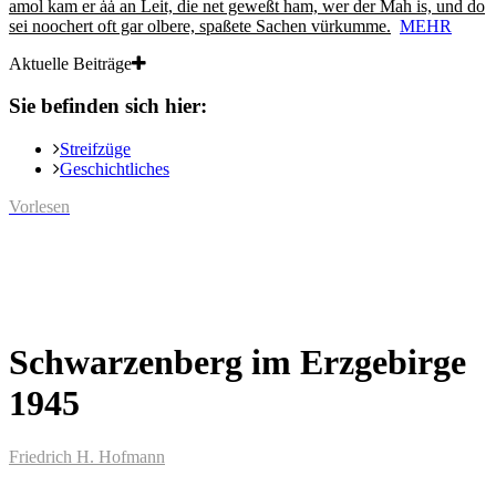
amol kam er ȧȧ an Leit, die net geweßt ham, wer der Mah is, und do
sei noochert oft gar olbere, spaßete Sachen vürkumme.
MEHR
Aktuelle Beiträge
Sie befinden sich hier:
Streifzüge
Geschichtliches
Vorlesen
Schwarzenberg im Erzgebirge
1945
Friedrich H. Hofmann