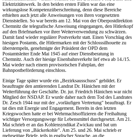
Elektrizitätswerk. In den beiden ersten Fällen war das eine
wirkungslose Kompetenzüberschreitung, denn diese Bereiche
erhielten auch jetzt alle Anweisungen von ihren vorgesetzten
Dienststellen. So war bereits am 12. Mai von der Oberpostdirektion
Chemnitz die telegrafische Anweisung eingegangen, den Hitlerkopf
auf den Briefmarken vor ihrer Weiterverwendung zu schwärzen.
Damit fand wieder regulärer Postverkehr statt. Einen Vorschlag des
hiesigen Postamts, die Hitlermarken mit der Schlosssilhouette zu
überstempeln, genehmigte der Präsident der OPD dem
Postamtsleiter Ende Mai 1945 auf einer Dienstberatung in
Chemnitz. Auch der hiesige Eisenbahnverkehr lief etwa ab 14./15.
Mai wieder nach einem provisorischen Fahrplan, der
Bahnpostbeförderung einschloss.
Einige Tage später wurde ein „Bezirksausschuss" gebildet. Er
beauftragte den amtierenden Landrat Dr. Hänichen mit der
Weiterführung der Geschäfte. Dr. jur. Friedrich Hänichen war nicht
Mitglied der NSDAP. Er wurde daher nach dem Tod des Landrates
Dr. Zesch 1944 nur mit der „vorläufigen Vertretung" beauftragt. Er
tat dies mit Energie und Engagement. Bereits in den letzten
Kriegswochen hatte er bei Wehrmachtsoffizieren die Freihaltung
wichtiger Versorgungswege für Lebensmittel durchgesetzt. Am 21.
Mai schrieb er an das Kohlensyndikat Zwickau und bat um
Lieferung von „Bäckerkohle". Am 25. und 26. Mai schrieb er
mehrseitige Briefe, teils in englischer Sprache, an die