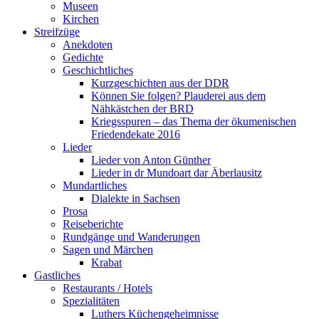
Museen
Kirchen
Streifzüge
Anekdoten
Gedichte
Geschichtliches
Kurzgeschichten aus der DDR
Können Sie folgen? Plauderei aus dem
Nähkästchen der BRD
Kriegsspuren – das Thema der ökumenischen
Friedendekate 2016
Lieder
Lieder von Anton Günther
Lieder in dr Mundoart dar Äberlausitz
Mundartliches
Dialekte in Sachsen
Prosa
Reiseberichte
Rundgänge und Wanderungen
Sagen und Märchen
Krabat
Gastliches
Restaurants / Hotels
Spezialitäten
Luthers Küchengeheimnisse