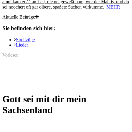
amol kam er ȧȧ an Leit, die net geweßt ham, wer der Mah is, und do
sei noochert oft gar olbere, spaßete Sachen vürkumme.
MEHR
Aktuelle Beiträge
Sie befinden sich hier:
Streifzüge
Lieder
Vorlesen
Gott sei mit dir mein
Sachsenland