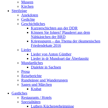
Museen
Kirchen
Streifzüge
Anekdoten
Gedichte
Geschichtliches
Kurzgeschichten aus der DDR
Können Sie folgen? Plauderei aus dem
Nähkästchen der BRD
Kriegsspuren – das Thema der ökumenischen
Friedendekate 2016
Lieder
Lieder von Anton Günther
Lieder in dr Mundoart dar Äberlausitz
Mundartliches
Dialekte in Sachsen
Prosa
Reiseberichte
Rundgänge und Wanderungen
Sagen und Märchen
Krabat
Gastliches
Restaurants / Hotels
Spezialitäten
Luthers Küchengeheimnisse