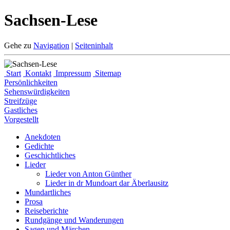
Sachsen-Lese
Gehe zu
Navigation
|
Seiteninhalt
Start
Kontakt
Impressum
Sitemap
Persönlichkeiten
Sehenswürdigkeiten
Streifzüge
Gastliches
Vorgestellt
Anekdoten
Gedichte
Geschichtliches
Lieder
Lieder von Anton Günther
Lieder in dr Mundoart dar Äberlausitz
Mundartliches
Prosa
Reiseberichte
Rundgänge und Wanderungen
Sagen und Märchen