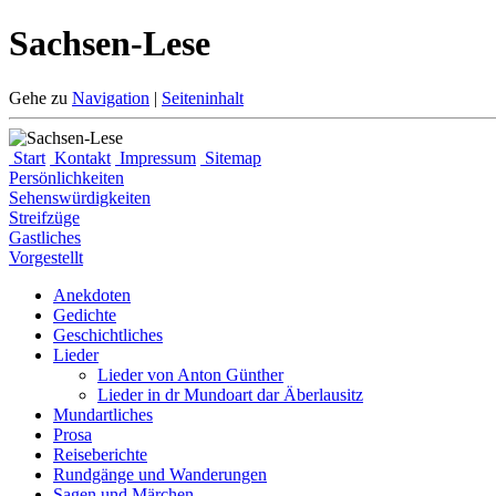
Sachsen-Lese
Gehe zu
Navigation
|
Seiteninhalt
Start
Kontakt
Impressum
Sitemap
Persönlichkeiten
Sehenswürdigkeiten
Streifzüge
Gastliches
Vorgestellt
Anekdoten
Gedichte
Geschichtliches
Lieder
Lieder von Anton Günther
Lieder in dr Mundoart dar Äberlausitz
Mundartliches
Prosa
Reiseberichte
Rundgänge und Wanderungen
Sagen und Märchen