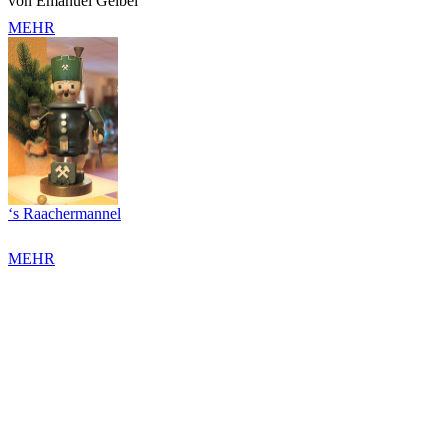
von Emanuel Geibel
MEHR
‘s Raachermannel
MEHR