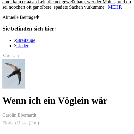
amol kam er ȧȧ an Leit, die net geweßt ham, wer der Mah is, und do
sei noochert oft gar olbere, spaßete Sachen vürkumme.
MEHR
Aktuelle Beiträge
Sie befinden sich hier:
Streifzüge
Lieder
Vorlesen
Wenn ich ein Vöglein wär
Carolin Eberhardt
Florian Russi (Hg.)