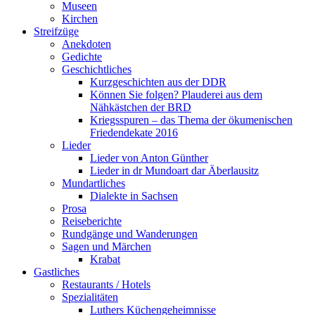
Museen
Kirchen
Streifzüge
Anekdoten
Gedichte
Geschichtliches
Kurzgeschichten aus der DDR
Können Sie folgen? Plauderei aus dem
Nähkästchen der BRD
Kriegsspuren – das Thema der ökumenischen
Friedendekate 2016
Lieder
Lieder von Anton Günther
Lieder in dr Mundoart dar Äberlausitz
Mundartliches
Dialekte in Sachsen
Prosa
Reiseberichte
Rundgänge und Wanderungen
Sagen und Märchen
Krabat
Gastliches
Restaurants / Hotels
Spezialitäten
Luthers Küchengeheimnisse