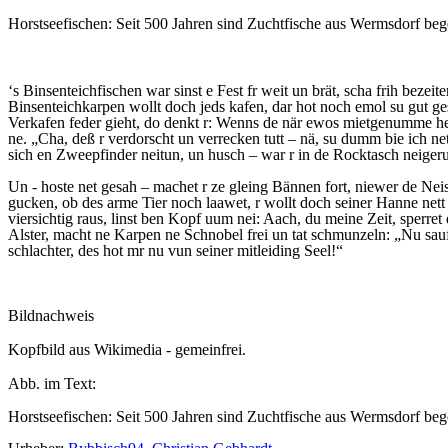
Horstseefischen: Seit 500 Jahren sind Zuchtfische aus Wermsdorf beg
‘s Binsenteichfischen war sinst e Fest fr weit un brät, scha frih bez
Binsenteichkarpen wollt doch jeds kafen, dar hot noch emol su gut 
Verkafen feder gieht, do denkt r: Wenns de när ewos mietgenumme hett
ne. „Cha, deß r verdorscht un verrecken tutt – nä, su dumm bie ich net
sich en Zweepfinder neitun, un husch – war r in de Rocktasch neigeru
Un - hoste net gesah – machet r ze gleing Bännen fort, niewer de Ne
gucken, ob des arme Tier noch laawet, r wollt doch seiner Hanne nett 
viersichtig raus, linst ben Kopf uum nei: Aach, du meine Zeit, sperre
Alster, macht ne Karpen ne Schnobel frei un tat schmunzeln: „Nu sauf 
schlachter, des hot mr nu vun seiner mitleiding Seel!“
Bildnachweis
Kopfbild aus Wikimedia - gemeinfrei.
Abb. im Text:
Horstseefischen: Seit 500 Jahren sind Zuchtfische aus Wermsdorf beg