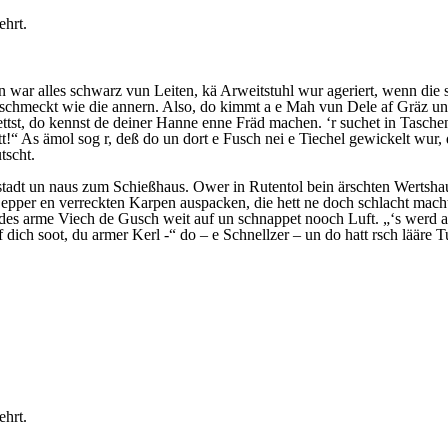
ehrt.
eiten war alles schwarz vun Leiten, kä Arweitstuhl wur ageriert, wenn d
geschmeckt wie die annern. Also, do kimmt a e Mah vun Dele af Gräz u
st, do kennst de deiner Hanne enne Fräd machen. ‘r suchet in Taschen,
t!“ As ämol sog r, deß do un dort e Fusch nei e Tiechel gewickelt wur, 
tscht.
istadt un naus zum Schießhaus. Ower in Rutentol bein ärschten Wertsh
epper en verreckten Karpen auspacken, die hett ne doch schlacht macht 
t des arme Viech de Gusch weit auf un schnappet nooch Luft. „‘s werd al
dich soot, du armer Kerl -“ do – e Schnellzer – un do hatt rsch lääre 
ehrt.