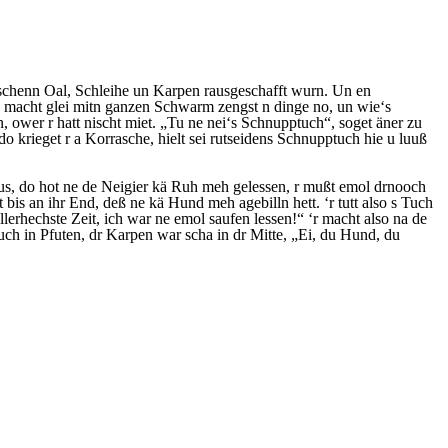
ie schenn Oal, Schleihe un Karpen rausgeschafft wurn. Un en
n macht glei mitn ganzen Schwarm zengst n dinge no, un wie‘s
 ower r hatt nischt miet. „Tu ne nei‘s Schnupptuch“, soget äner zu
do krieget r a Korrasche, hielt sei rutseidens Schnupptuch hie u luuß
aus, do hot ne de Neigier kä Ruh meh gelessen, r mußt emol drnooch
bis an ihr End, deß ne kä Hund meh agebilln hett. ‘r tutt also s Tuch
lerhechste Zeit, ich war ne emol saufen lessen!“ ‘r macht also na de
Tuch in Pfuten, dr Karpen war scha in dr Mitte, „Ei, du Hund, du