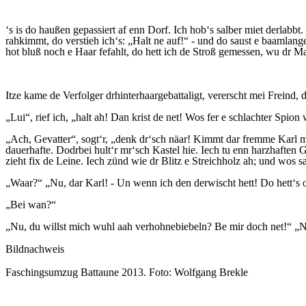
‘s is do haußen gepassiert af enn Dorf. Ich hob‘s salber miet derlabb
rahkimmt, do verstieh ich‘s: „Halt ne auf!“ - und do saust e baamlang
hot bluß noch e Haar fefahlt, do hett ich de Stroß gemessen, wu dr Mat
Itze kame de Verfolger drhinterhaargebattaligt, vererscht mei Freind, 
„Lui“, rief ich, „halt ah! Dan krist de net! Wos fer e schlachter Spio
„Ach, Gevatter“, sogt‘r, „denk dr‘sch näar! Kimmt dar fremme Karl mi
dauerhafte. Dodrbei hult‘r mr‘sch Kastel hie. Iech tu enn harzhaften Gri
zieht fix de Leine. Iech zünd wie dr Blitz e Streichholz ah; und wos s
„Waar?“ „Nu, dar Karl! - Un wenn ich den derwischt hett! Do hett‘s o
„Bei wan?“
„Nu, du willst mich wuhl aah verhohnebiebeln? Be mir doch net!“ „Na,
Bildnachweis
Faschingsumzug Battaune 2013. Foto: Wolfgang Brekle