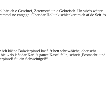
mol här ich e Geschrei, Zetermord un e Gekreisch. Un wie‘s wätter
h rammel ne entgegn. Ober dar Hollunk schlenkert mich af de Seit. ‘s
ich kääne Balwierpinsel kaaf. ‘r hett sehr wääche, ober sehr
bie. - do laßt dar Karl ‘s ganze Kastel falln, schreit ‚Fostnacht‘ und
ierpinsel! Su ein Schweinigel!“