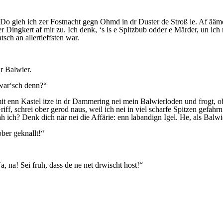
t. Do gieh ich zer Fostnacht gegn Ohmd in dr Duster de Stroß ie. Af ää
er Dingkert af mir zu. Ich denk, ‘s is e Spitzbub odder e Märder, un ic
sch an allertieffsten war.
dr Balwier.
n war‘sch denn?“
t enn Kastel itze in dr Dammering nei mein Balwierloden und frogt, ob 
ff, schrei ober gerod naus, weil ich nei in viel scharfe Spitzen gefahrn 
ah ich? Denk dich när nei die Affärie: enn labandign Igel. He, als Balw
ber geknallt!“
 na! Sei fruh, dass de ne net drwischt host!“