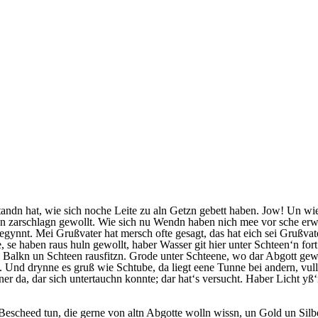
andn hat, wie sich noche Leite zu aln Getzn gebett haben. Jow! Un wie
arschlagn gewollt. Wie sich nu Wendn haben nich mee vor sche erwäh
gynnt. Mei Grußvater hat mersch ofte gesagt, das hat eich sei Grußvate
, se haben raus huln gewollt, haber Wasser git hier unter Schteen‘n fo
 Balkn un Schteen rausfitzn. Grode unter Schteene, wo dar Abgott gew
f. Und drynne es gruß wie Schtube, da liegt eene Tunne bei andern, vul
er da, dar sich untertauchn konnte; dar hat‘s versucht. Haber Licht 
escheed tun, die gerne von altn Abgotte wolln wissn, un Gold un Silb