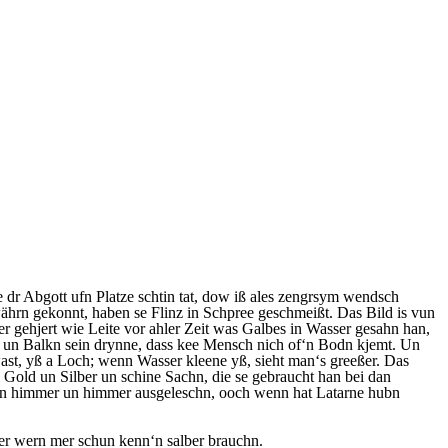
 dr Abgott ufn Platze schtin tat, dow iß ales zengrsym wendsch
rn gekonnt, haben se Flinz in Schpree geschmeißt. Das Bild is vun
r gehjert wie Leite vor ahler Zeit was Galbes in Wasser gesahn han,
rt un Balkn sein drynne, dass kee Mensch nich of‘n Bodn kjemt. Un
ast, yß a Loch; wenn Wasser kleene yß, sieht man‘s greeßer. Das
l Gold un Silber un schine Sachn, die se gebraucht han bei dan
yß‘n himmer un himmer ausgeleschn, ooch wenn hat Latarne hubn
er wern mer schun kenn‘n salber brauchn.