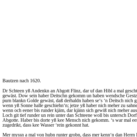
Bautzen nach 1620.
Dr Schteen yß Andenkn an Abgott Flinz, dar uf dan Hibl a mal gescht
gewäst. Dow sein haber Deitschn gekomm un haben wendsche Gestzn z
purn blankn Golde gewäst, daß derhaldn haben se‘s ‘n Deitsch nich ge
wenn yß Sonne halle geschiehn‘n; jetze yß haber nich meher zu sahne
wenn och eener bis runder kjäm, dar kjänn sich gewiß nich meher aus
Loch git tief runder un rein unter dan Schteene woll bis untersch Dor
Abgotte. Haber bis dorte yß kee Mensch nich gekomm. ‘s war mal een
zugedrikt, dass kee Wasser ‘rein gekonnt hat.
Mer myssn a mal von hubn runter grobn, dass mer kenn‘n dan Herrn B