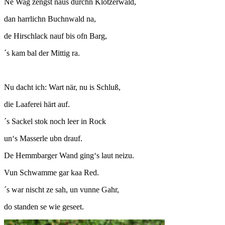
Ne Wag zengst naus durchn Klötzerwald,
dan harrlichn Buchnwald na,
de Hirschlack nauf bis ofn Barg,
´s kam bal der Mittig ra.
Nu dacht ich: Wart när, nu is Schluß,
die Laaferei härt auf.
´s Sackel stok noch leer in Rock
un‘s Masserle ubn drauf.
De Hemmbarger Wand ging‘s laut neizu.
Vun Schwamme gar kaa Red.
´s war nischt ze sah, un vunne Gahr,
do standen se wie geseet.