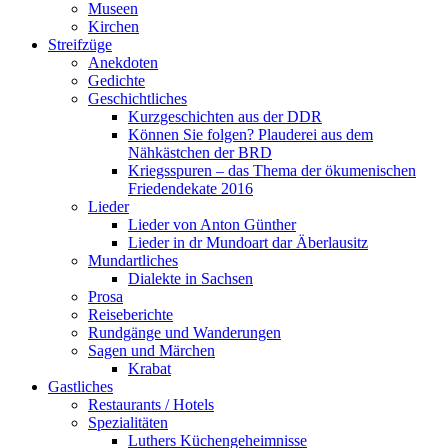
Museen
Kirchen
Streifzüge
Anekdoten
Gedichte
Geschichtliches
Kurzgeschichten aus der DDR
Können Sie folgen? Plauderei aus dem
Nähkästchen der BRD
Kriegsspuren – das Thema der ökumenischen
Friedendekate 2016
Lieder
Lieder von Anton Günther
Lieder in dr Mundoart dar Äberlausitz
Mundartliches
Dialekte in Sachsen
Prosa
Reiseberichte
Rundgänge und Wanderungen
Sagen und Märchen
Krabat
Gastliches
Restaurants / Hotels
Spezialitäten
Luthers Küchengeheimnisse