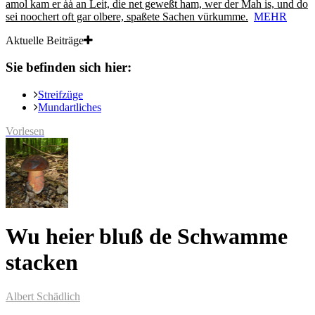
amol kam er ȧȧ an Leit, die net geweßt ham, wer der Mah is, und do
sei noochert oft gar olbere, spaßete Sachen vürkumme.
MEHR
Aktuelle Beiträge
Sie befinden sich hier:
Streifzüge
Mundartliches
Vorlesen
Wu heier bluß de Schwamme
stacken
Albert Schädlich