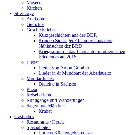
Museen
Kirchen
Streifzüge
Anekdoten
Gedichte
Geschichtliches
Kurzgeschichten aus der DDR
Können Sie folgen? Plauderei aus dem
Nähkästchen der BRD
Kriegsspuren – das Thema der ökumenischen
Friedendekate 2016
Lieder
Lieder von Anton Günther
Lieder in dr Mundoart dar Äberlausitz
Mundartliches
Dialekte in Sachsen
Prosa
Reiseberichte
Rundgänge und Wanderungen
Sagen und Märchen
Krabat
Gastliches
Restaurants / Hotels
Spezialitäten
Luthers Küchengeheimnisse