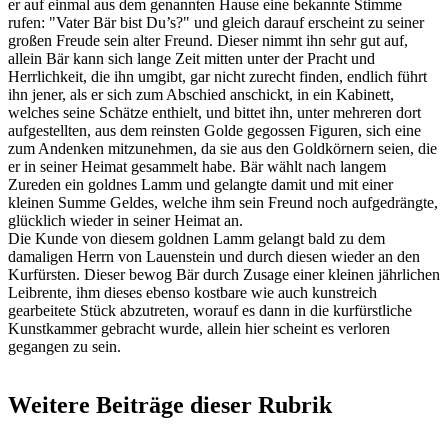
er auf einmal aus dem genannten Hause eine bekannte Stimme
rufen: "Vater Bär bist Du’s?" und gleich darauf erscheint zu seiner
großen Freude sein alter Freund. Dieser nimmt ihn sehr gut auf,
allein Bär kann sich lange Zeit mitten unter der Pracht und
Herrlichkeit, die ihn umgibt, gar nicht zurecht finden, endlich führt
ihn jener, als er sich zum Abschied anschickt, in ein Kabinett,
welches seine Schätze enthielt, und bittet ihn, unter mehreren dort
aufgestellten, aus dem reinsten Golde gegossen Figuren, sich eine
zum Andenken mitzunehmen, da sie aus den Goldkörnern seien, die
er in seiner Heimat gesammelt habe. Bär wählt nach langem
Zureden ein goldnes Lamm und gelangte damit und mit einer
kleinen Summe Geldes, welche ihm sein Freund noch aufgedrängte,
glücklich wieder in seiner Heimat an.
Die Kunde von diesem goldnen Lamm gelangt bald zu dem
damaligen Herrn von Lauenstein und durch diesen wieder an den
Kurfürsten. Dieser bewog Bär durch Zusage einer kleinen jährlichen
Leibrente, ihm dieses ebenso kostbare wie auch kunstreich
gearbeitete Stück abzutreten, worauf es dann in die kurfürstliche
Kunstkammer gebracht wurde, allein hier scheint es verloren
gegangen zu sein.
Weitere Beiträge dieser Rubrik