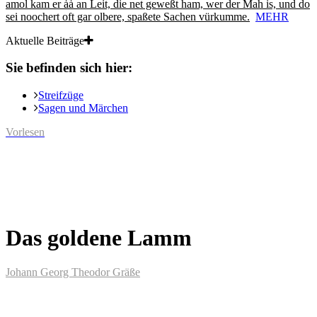
amol kam er ȧȧ an Leit, die net geweßt ham, wer der Mah is, und do
sei noochert oft gar olbere, spaßete Sachen vürkumme.
MEHR
Aktuelle Beiträge
Sie befinden sich hier:
Streifzüge
Sagen und Märchen
Vorlesen
Das goldene Lamm
Johann Georg Theodor Gräße