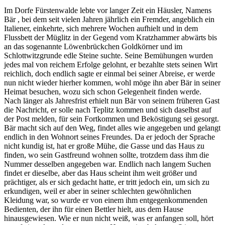
Im Dorfe Fürstenwalde lebte vor langer Zeit ein Häusler, Namens
Bär , bei dem seit vielen Jahren jährlich ein Fremder, angeblich ein
Italiener, einkehrte, sich mehrere Wochen aufhielt und in dem
Flussbett der Müglitz in der Gegend vom Kratzhammer abwärts bis
an das sogenannte Löwenbrückchen Goldkörner und im
Schlottwitzgrunde edle Steine suchte. Seine Bemühungen wurden
jedes mal von reichem Erfolge gelohnt, er bezahlte stets seinen Wirt
reichlich, doch endlich sagte er einmal bei seiner Abreise, er werde
nun nicht wieder hierher kommen, wohl möge ihn aber Bär in seiner
Heimat besuchen, wozu sich schon Gelegenheit finden werde.
Nach länger als Jahresfrist erhielt nun Bär von seinem früheren Gast
die Nachricht, er solle nach Teplitz kommen und sich daselbst auf
der Post melden, für sein Fortkommen und Beköstigung sei gesorgt.
Bär macht sich auf den Weg, findet alles wie angegeben und gelangt
endlich in den Wohnort seines Freundes. Da er jedoch der Sprache
nicht kundig ist, hat er große Mühe, die Gasse und das Haus zu
finden, wo sein Gastfreund wohnen sollte, trotzdem dass ihm die
Nummer desselben angegeben war. Endlich nach langem Suchen
findet er dieselbe, aber das Haus scheint ihm weit größer und
prächtiger, als er sich gedacht hatte, er tritt jedoch ein, um sich zu
erkundigen, weil er aber in seiner schlechten gewöhnlichen
Kleidung war, so wurde er von einem ihm entgegenkommenden
Bedienten, der ihn für einen Bettler hielt, aus dem Hause
hinausgewiesen. Wie er nun nicht weiß, was er anfangen soll, hört