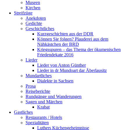
Museen
Kirchen
Streifzüge
Anekdoten
Gedichte
Geschichtliches
Kurzgeschichten aus der DDR
Können Sie folgen? Plauderei aus dem
Nähkästchen der BRD
Kriegsspuren – das Thema der ökumenischen
Friedendekate 2016
Lieder
Lieder von Anton Günther
Lieder in dr Mundoart dar Äberlausitz
Mundartliches
Dialekte in Sachsen
Prosa
Reiseberichte
Rundgänge und Wanderungen
Sagen und Märchen
Krabat
Gastliches
Restaurants / Hotels
Spezialitäten
Luthers Küchengeheimnisse