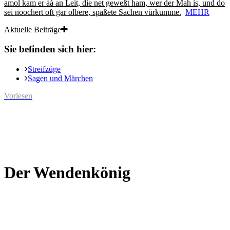
amol kam er ȧȧ an Leit, die net geweßt ham, wer der Mah is, und do
sei noochert oft gar olbere, spaßete Sachen vürkumme.
MEHR
Aktuelle Beiträge
Sie befinden sich hier:
Streifzüge
Sagen und Märchen
Vorlesen
Der Wendenkönig