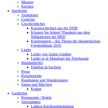
Museen
Kirchen
Streifzüge
Anekdoten
Gedichte
Geschichtliches
Kurzgeschichten aus der DDR
Können Sie folgen? Plauderei aus dem
Nähkästchen der BRD
Kriegsspuren – das Thema der ökumenischen
Friedendekate 2016
Lieder
Lieder von Anton Günther
Lieder in dr Mundoart dar Äberlausitz
Mundartliches
Dialekte in Sachsen
Prosa
Reiseberichte
Rundgänge und Wanderungen
Sagen und Märchen
Krabat
Gastliches
Restaurants / Hotels
Spezialitäten
Luthers Küchengeheimnisse