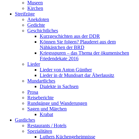
Museen
Kirchen
Streifzüge
Anekdoten
Gedichte
Geschichtliches
Kurzgeschichten aus der DDR
Können Sie folgen? Plauderei aus dem
Nähkästchen der BRD
Kriegsspuren – das Thema der ökumenischen
Friedendekate 2016
Lieder
Lieder von Anton Günther
Lieder in dr Mundoart dar Äberlausitz
Mundartliches
Dialekte in Sachsen
Prosa
Reiseberichte
Rundgänge und Wanderungen
Sagen und Märchen
Krabat
Gastliches
Restaurants / Hotels
Spezialitäten
Luthers Küchengeheimnisse