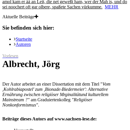
amol kam er ȧȧ an Leit, die net geweßt ham, wer der Mah is, und do
sei noochert oft gar olbere, spaßete Sachen vürkumme.
MEHR
Aktuelle Beiträge
Sie befinden sich hier:
Startseite
Autoren
Vorlesen
Albrecht, Jörg
Der Autor arbeitet an einer Dissertation mit dem Titel "
Vom
,Kohlrabiapostel' zum ,Bionade-Biedermeier': Alternative
Ernährung zwischen religiöser Mrginalitätund kulturellem
Mainstream ?"
am Graduiertenkolleg
"Religiöser
Nonkonformismus"
.
Beiträge dieses Autors auf www.sachsen-lese.de: