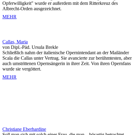
Opferwilligkeit" wurde er außerdem mit dem Ritterkreuz des
Albrecht-Orden ausgezeichnet.
MEHR
Callas, Maria
von Dipl.-Päd. Ursula Brekle
Schließlich nahm der italienische Opernintendant an der Mailänder
Scala die Callas unter Vertrag. Sie avancierte zur berühmtesten, aber
auch umstrittenen Opernsängerin in ihrer Zeit. Von ihren Opernfans
wurde sie vergöttert.
MEHR
Christiane Eberhardine
Soll man sich mit solch einer Frau, die man – bösartig betrachtet –