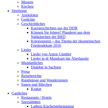
Museen
Kirchen
Streifzüge
Anekdoten
Gedichte
Geschichtliches
Kurzgeschichten aus der DDR
Können Sie folgen? Plauderei aus dem
Nähkästchen der BRD
Kriegsspuren – das Thema der ökumenischen
Friedendekate 2016
Lieder
Lieder von Anton Günther
Lieder in dr Mundoart dar Äberlausitz
Mundartliches
Dialekte in Sachsen
Prosa
Reiseberichte
Rundgänge und Wanderungen
Sagen und Märchen
Krabat
Gastliches
Restaurants / Hotels
Spezialitäten
Luthers Küchengeheimnisse