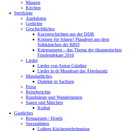
Museen
Kirchen
Streifzüge
Anekdoten
Gedichte
Geschichtliches
Kurzgeschichten aus der DDR
Können Sie folgen? Plauderei aus dem
Nähkästchen der BRD
Kriegsspuren – das Thema der ökumenischen
Friedendekate 2016
Lieder
Lieder von Anton Günther
Lieder in dr Mundoart dar Äberlausitz
Mundartliches
Dialekte in Sachsen
Prosa
Reiseberichte
Rundgänge und Wanderungen
Sagen und Märchen
Krabat
Gastliches
Restaurants / Hotels
Spezialitäten
Luthers Küchengeheimnisse