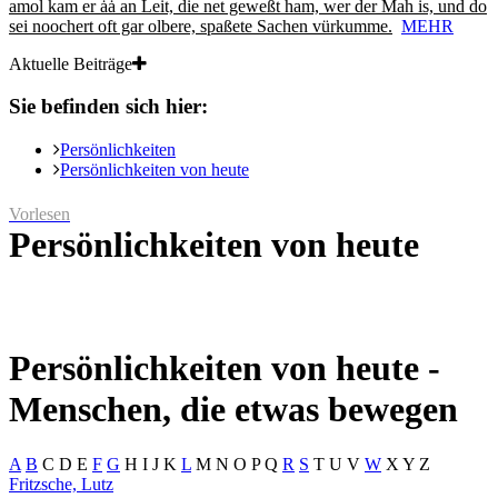
amol kam er ȧȧ an Leit, die net geweßt ham, wer der Mah is, und do
sei noochert oft gar olbere, spaßete Sachen vürkumme.
MEHR
Aktuelle Beiträge
Sie befinden sich hier:
Persönlichkeiten
Persönlichkeiten von heute
Vorlesen
Persönlichkeiten von heute
Persönlichkeiten von heute -
Menschen, die etwas bewegen
A
B
C
D
E
F
G
H
I
J
K
L
M
N
O
P
Q
R
S
T
U
V
W
X
Y
Z
Fritzsche, Lutz