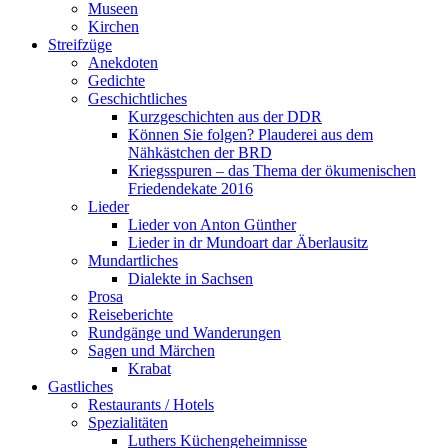
Museen
Kirchen
Streifzüge
Anekdoten
Gedichte
Geschichtliches
Kurzgeschichten aus der DDR
Können Sie folgen? Plauderei aus dem
Nähkästchen der BRD
Kriegsspuren – das Thema der ökumenischen
Friedendekate 2016
Lieder
Lieder von Anton Günther
Lieder in dr Mundoart dar Äberlausitz
Mundartliches
Dialekte in Sachsen
Prosa
Reiseberichte
Rundgänge und Wanderungen
Sagen und Märchen
Krabat
Gastliches
Restaurants / Hotels
Spezialitäten
Luthers Küchengeheimnisse