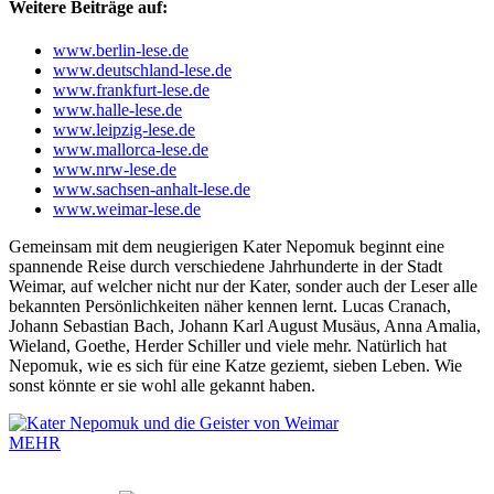
Weitere Beiträge auf:
www.berlin-lese.de
www.deutschland-lese.de
www.frankfurt-lese.de
www.halle-lese.de
www.leipzig-lese.de
www.mallorca-lese.de
www.nrw-lese.de
www.sachsen-anhalt-lese.de
www.weimar-lese.de
Gemeinsam mit dem neugierigen Kater Nepomuk beginnt eine
spannende Reise durch verschiedene Jahrhunderte in der Stadt
Weimar, auf welcher nicht nur der Kater, sonder auch der Leser alle
bekannten Persönlichkeiten näher kennen lernt. Lucas Cranach,
Johann Sebastian Bach, Johann Karl August Musäus, Anna Amalia,
Wieland, Goethe, Herder Schiller und viele mehr. Natürlich hat
Nepomuk, wie es sich für eine Katze geziemt, sieben Leben. Wie
sonst könnte er sie wohl alle gekannt haben.
MEHR