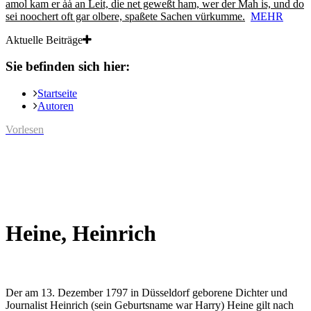
amol kam er ȧȧ an Leit, die net geweßt ham, wer der Mah is, und do
sei noochert oft gar olbere, spaßete Sachen vürkumme.
MEHR
Aktuelle Beiträge
Sie befinden sich hier:
Startseite
Autoren
Vorlesen
Heine, Heinrich
Der am 13. Dezember 1797 in Düsseldorf geborene Dichter und
Journalist Heinrich (sein Geburtsname war Harry) Heine gilt nach