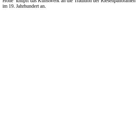
Höhe knüpft das Kunstwerk an die Tradition der Riesenpanoramen
im 19. Jahrhundert an.