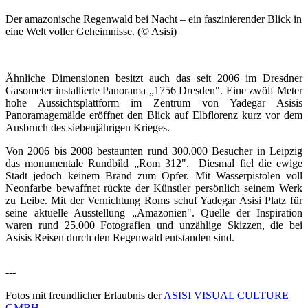
Der amazonische Regenwald bei Nacht – ein faszinierender Blick in
eine Welt voller Geheimnisse. (© Asisi)
Ähnliche Dimensionen besitzt auch das seit 2006 im Dresdner
Gasometer installierte Panorama „1756 Dresden". Eine zwölf Meter
hohe Aussichtsplattform im Zentrum von Yadegar Asisis
Panoramagemälde eröffnet den Blick auf Elbflorenz kurz vor dem
Ausbruch des siebenjährigen Krieges.
Von 2006 bis 2008 bestaunten rund 300.000 Besucher in Leipzig
das monumentale Rundbild „Rom 312". Diesmal fiel die ewige
Stadt jedoch keinem Brand zum Opfer. Mit Wasserpistolen voll
Neonfarbe bewaffnet rückte der Künstler persönlich seinem Werk
zu Leibe. Mit der Vernichtung Roms schuf Yadegar Asisi Platz für
seine aktuelle Ausstellung „Amazonien". Quelle der Inspiration
waren rund 25.000 Fotografien und unzählige Skizzen, die bei
Asisis Reisen durch den Regenwald entstanden sind.
---
Fotos mit freundlicher Erlaubnis der
ASISI VISUAL CULTURE
GMBH