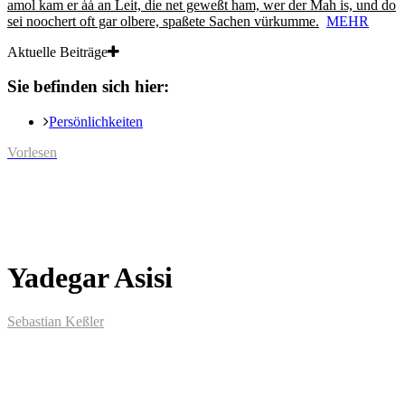
amol kam er ȧȧ an Leit, die net geweßt ham, wer der Mah is, und do
sei noochert oft gar olbere, spaßete Sachen vürkumme.
MEHR
Aktuelle Beiträge
Sie befinden sich hier:
Persönlichkeiten
Vorlesen
Yadegar Asisi
Sebastian Keßler