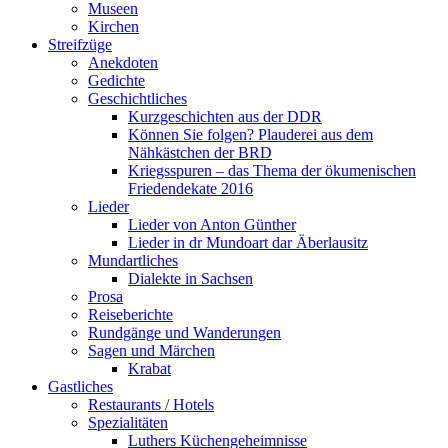
Museen
Kirchen
Streifzüge
Anekdoten
Gedichte
Geschichtliches
Kurzgeschichten aus der DDR
Können Sie folgen? Plauderei aus dem
Nähkästchen der BRD
Kriegsspuren – das Thema der ökumenischen
Friedendekate 2016
Lieder
Lieder von Anton Günther
Lieder in dr Mundoart dar Äberlausitz
Mundartliches
Dialekte in Sachsen
Prosa
Reiseberichte
Rundgänge und Wanderungen
Sagen und Märchen
Krabat
Gastliches
Restaurants / Hotels
Spezialitäten
Luthers Küchengeheimnisse