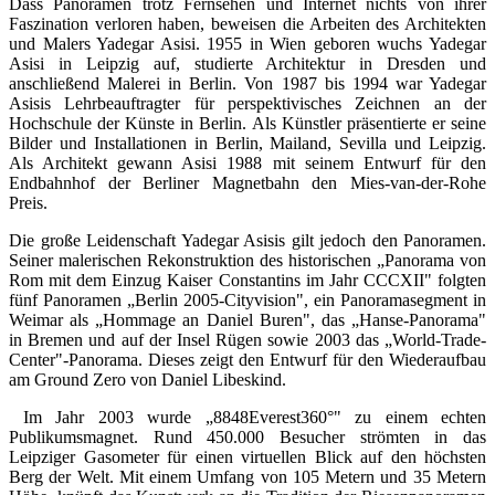
Dass Panoramen trotz Fernsehen und Internet nichts von ihrer
Faszination verloren haben, beweisen die Arbeiten des Architekten
und Malers Yadegar Asisi. 1955 in Wien geboren wuchs Yadegar
Asisi in Leipzig auf, studierte Architektur in Dresden und
anschließend Malerei in Berlin. Von 1987 bis 1994 war Yadegar
Asisis Lehrbeauftragter für perspektivisches Zeichnen an der
Hochschule der Künste in Berlin. Als Künstler präsentierte er seine
Bilder und Installationen in Berlin, Mailand, Sevilla und Leipzig.
Als Architekt gewann Asisi 1988 mit seinem Entwurf für den
Endbahnhof der Berliner Magnetbahn den Mies-van-der-Rohe
Preis.
Die große Leidenschaft Yadegar Asisis gilt jedoch den Panoramen.
Seiner malerischen Rekonstruktion des historischen „Panorama von
Rom mit dem Einzug Kaiser Constantins im Jahr CCCXII" folgten
fünf Panoramen „Berlin 2005-Cityvision", ein Panoramasegment in
Weimar als „Hommage an Daniel Buren", das „Hanse-Panorama"
in Bremen und auf der Insel Rügen sowie 2003 das „World-Trade-
Center"-Panorama. Dieses zeigt den Entwurf für den Wiederaufbau
am Ground Zero von Daniel Libeskind.
Im Jahr 2003 wurde „8848Everest360°" zu einem echten
Publikumsmagnet. Rund 450.000 Besucher strömten in das
Leipziger Gasometer für einen virtuellen Blick auf den höchsten
Berg der Welt. Mit einem Umfang von 105 Metern und 35 Metern