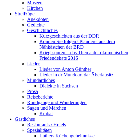
Museen
Kirchen
Streifzüge
Anekdoten
Gedichte
Geschichtliches
Kurzgeschichten aus der DDR
Können Sie folgen? Plauderei aus dem
Nähkästchen der BRD
Kriegsspuren – das Thema der ökumenischen
Friedendekate 2016
Lieder
Lieder von Anton Günther
Lieder in dr Mundoart dar Äberlausitz
Mundartliches
Dialekte in Sachsen
Prosa
Reiseberichte
Rundgänge und Wanderungen
Sagen und Märchen
Krabat
Gastliches
Restaurants / Hotels
Spezialitäten
Luthers Küchengeheimnisse