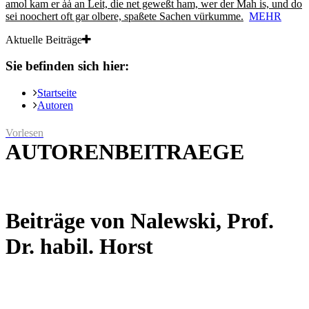
amol kam er ȧȧ an Leit, die net geweßt ham, wer der Mah is, und do
sei noochert oft gar olbere, spaßete Sachen vürkumme.
MEHR
Aktuelle Beiträge
Sie befinden sich hier:
Startseite
Autoren
Vorlesen
AUTORENBEITRAEGE
Beiträge von Nalewski, Prof.
Dr. habil. Horst