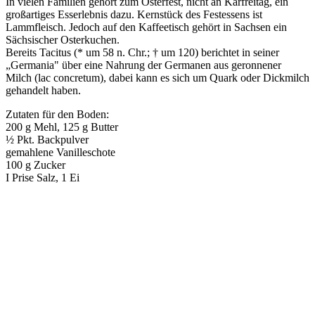
In vielen Familien gehört zum Osterfest, nicht an Karfreitag, ein
großartiges Esserlebnis dazu. Kernstück des Festessens ist
Lammfleisch. Jedoch auf den Kaffeetisch gehört in Sachsen ein
Sächsischer Osterkuchen.
Bereits Tacitus (* um 58 n. Chr.; † um 120) berichtet in seiner
„Germania" über eine Nahrung der Germanen aus geronnener
Milch (lac concretum), dabei kann es sich um Quark oder Dickmilch
gehandelt haben.
Zutaten für den Boden:
200 g Mehl, 125 g Butter
½ Pkt. Backpulver
gemahlene Vanilleschote
100 g Zucker
I Prise Salz, 1 Ei