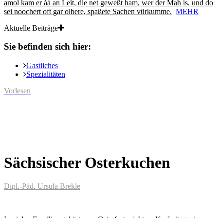
amol kam er ȧȧ an Leit, die net geweßt ham, wer der Mah is, und do
sei noochert oft gar olbere, spaßete Sachen vürkumme.
MEHR
Aktuelle Beiträge
Sie befinden sich hier:
Gastliches
Spezialitäten
Vorlesen
Sächsischer Osterkuchen
Dipl.-Päd. Ursula Brekle