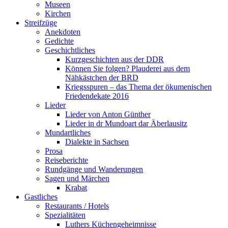
Museen
Kirchen
Streifzüge
Anekdoten
Gedichte
Geschichtliches
Kurzgeschichten aus der DDR
Können Sie folgen? Plauderei aus dem
Nähkästchen der BRD
Kriegsspuren – das Thema der ökumenischen
Friedendekate 2016
Lieder
Lieder von Anton Günther
Lieder in dr Mundoart dar Äberlausitz
Mundartliches
Dialekte in Sachsen
Prosa
Reiseberichte
Rundgänge und Wanderungen
Sagen und Märchen
Krabat
Gastliches
Restaurants / Hotels
Spezialitäten
Luthers Küchengeheimnisse