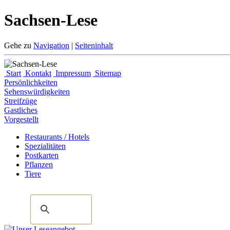
Sachsen-Lese
Gehe zu
Navigation
|
Seiteninhalt
Start
Kontakt
Impressum
Sitemap
Persönlichkeiten
Sehenswürdigkeiten
Streifzüge
Gastliches
Vorgestellt
Restaurants / Hotels
Spezialitäten
Postkarten
Pflanzen
Tiere