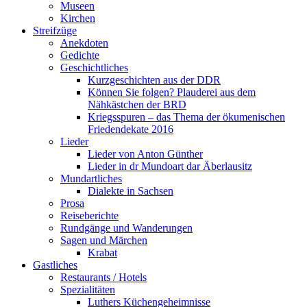
Museen
Kirchen
Streifzüge
Anekdoten
Gedichte
Geschichtliches
Kurzgeschichten aus der DDR
Können Sie folgen? Plauderei aus dem
Nähkästchen der BRD
Kriegsspuren – das Thema der ökumenischen
Friedendekate 2016
Lieder
Lieder von Anton Günther
Lieder in dr Mundoart dar Äberlausitz
Mundartliches
Dialekte in Sachsen
Prosa
Reiseberichte
Rundgänge und Wanderungen
Sagen und Märchen
Krabat
Gastliches
Restaurants / Hotels
Spezialitäten
Luthers Küchengeheimnisse