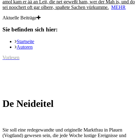
amol kam er ȧȧ an Leit, die net geweßt ham, wer der Mah is, und do
sei noochert oft gar olbere, spaßete Sachen vürkumme.
MEHR
Aktuelle Beiträge
Sie befinden sich hier:
Startseite
Autoren
Vorlesen
De Neideitel
Sie soll eine redegewandte und originelle Marktfrau in Plauen
(Vogtland) gewesen sein, die jede Woche lustige Ereignisse und