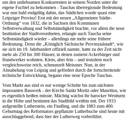
um den unliebsamen Konkurrenten in seinem Norden unter die
eigene Fuchtel zu bekommen - Tauchas überregionale Bedeutung
war nun bald endgültig dahin, das Städtchen wurde quasi eine
Leipziger Provinz! Erst mit der neuen „Allgemeinen Städte-
Ordnung“ von 1832, die in Sachsen den Kommunen
Selbstverwaltung und Selbstständigkeit brachte, vor allem die neue
Institution der Stadtverordneten, erlangte auch Taucha seine
Selbstständigkeit wieder – allerdings nie mehr seine frühere
Bedeutung. Denn die „Königlich Sächsische Provinzialstadt“, wie
sie sich im 19. Jahrhundert offiziell nannte, hatte zu der Zeit nicht
mehr als 250 bis 300 Häuser, in denen zumeist Ackerbürger und
Handwerker wohnten. Klein, aber fein – und trotzdem noch
vergleichsweise reich, schmunzelt Meissner. Nun, in der
Abnabelung von Leipzig und gefördert durch die fortschreitende
technische Entwicklung, begann eine neue Epoche Tauchas.
Vom Markt aus sind es nur wenige Schritte bis zum nächsten
imposanten Bauwerk - der Kirche Sankt Moritz oder Mauritius, wie
es eigentlich heißen müsste. Mächtig wächst ihr barocker Westturm
in die Höhe und bestimmt das Stadtbild weithin mit. Der 1933
aufgestellte Lutherstein, ein Findling, und die 1883 zum 400.
Geburtstag des Reformators gepflanzte Lutherbuche sind heute mit
ausschlaggebend, dass hier der Lutherweg vorbeiführt.