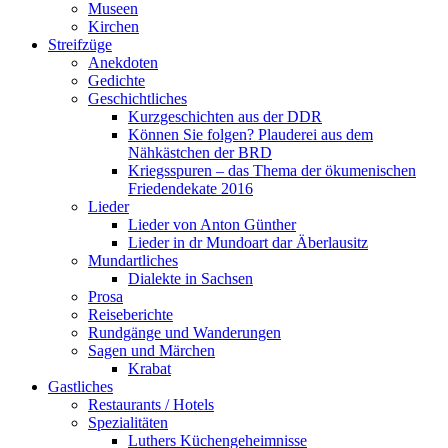
Museen
Kirchen
Streifzüge
Anekdoten
Gedichte
Geschichtliches
Kurzgeschichten aus der DDR
Können Sie folgen? Plauderei aus dem
Nähkästchen der BRD
Kriegsspuren – das Thema der ökumenischen
Friedendekate 2016
Lieder
Lieder von Anton Günther
Lieder in dr Mundoart dar Äberlausitz
Mundartliches
Dialekte in Sachsen
Prosa
Reiseberichte
Rundgänge und Wanderungen
Sagen und Märchen
Krabat
Gastliches
Restaurants / Hotels
Spezialitäten
Luthers Küchengeheimnisse