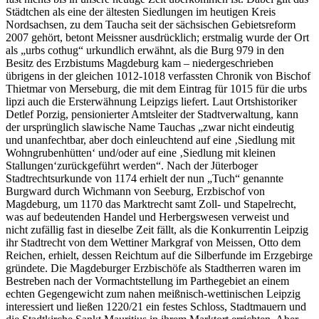
Städtchen als eine der ältesten Siedlungen im heutigen Kreis
Nordsachsen, zu dem Taucha seit der sächsischen Gebietsreform
2007 gehört, betont Meissner ausdrücklich; erstmalig wurde der Ort
als „urbs cothug“ urkundlich erwähnt, als die Burg 979 in den
Besitz des Erzbistums Magdeburg kam – niedergeschrieben
übrigens in der gleichen 1012-1018 verfassten Chronik von Bischof
Thietmar von Merseburg, die mit dem Eintrag für 1015 für die urbs
lipzi auch die Ersterwähnung Leipzigs liefert. Laut Ortshistoriker
Detlef Porzig, pensionierter Amtsleiter der Stadtverwaltung, kann
der ursprünglich slawische Name Tauchas „zwar nicht eindeutig
und unanfechtbar, aber doch einleuchtend auf eine ‚Siedlung mit
Wohngrubenhütten‘ und/oder auf eine ‚Siedlung mit kleinen
Stallungen‘zurückgeführt werden“. Nach der Jüterboger
Stadtrechtsurkunde von 1174 erhielt der nun „Tuch“ genannte
Burgward durch Wichmann von Seeburg, Erzbischof von
Magdeburg, um 1170 das Marktrecht samt Zoll- und Stapelrecht,
was auf bedeutenden Handel und Herbergswesen verweist und
nicht zufällig fast in dieselbe Zeit fällt, als die Konkurrentin Leipzig
ihr Stadtrecht von dem Wettiner Markgraf von Meissen, Otto dem
Reichen, erhielt, dessen Reichtum auf die Silberfunde im Erzgebirge
gründete. Die Magdeburger Erzbischöfe als Stadtherren waren im
Bestreben nach der Vormachtstellung im Parthegebiet an einem
echten Gegengewicht zum nahen meißnisch-wettinischen Leipzig
interessiert und ließen 1220/21 ein festes Schloss, Stadtmauern und