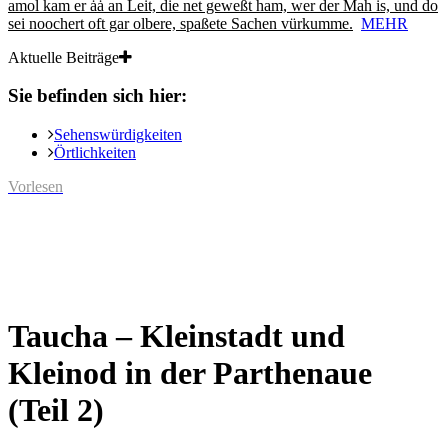
amol kam er ȧȧ an Leit, die net geweßt ham, wer der Mah is, und do
sei noochert oft gar olbere, spaßete Sachen vürkumme.
MEHR
Aktuelle Beiträge
Sie befinden sich hier:
Sehenswürdigkeiten
Örtlichkeiten
Vorlesen
Taucha – Kleinstadt und
Kleinod in der Parthenaue
(Teil 2)