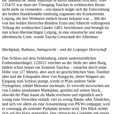
die Stadtkirche Sankt Mauritius in ihrem Marktort errichten. Aber
1354/55 war dann der Übergang Tauchas in wettinischen Besitz
nicht mehr zu vermeiden – erst danach neigte sich die Entwicklung
der beiden Handelsstädte eindeutig zugunsten der Konkurrentin
Leipzig, die den Wettinern einfach besser bekannt war ... Mit der
von den beiden Herrscher-Brüdern Ernst und Albrecht vollzogenen
Teilung der wettinschen Länder 1485, beschlossen und besieglt im
nun schon übermächtigen Leipzig, in eine ernestische und eine
albertinische Linie, wurde Taucha Grenzstadt der Albertiner.
Marktplatz, Rathaus, Amtsgericht – und die Leipziger Herrschaft
Das Schloss auf dem Schlossberg, einem saaleeiszeitlichen
Endmoränenhügel, 1220/21 errichtet an der Stelle der alten Burg,
bildete schon immer ein Zentrum Tauchas – zunächst durch seine
Höhe von 127 Metern, aber auch im geschichtlichen Sinn. Darüber
aber und die Eskapaden derer von Haugwitz, deren Wappen am
Eingang zum Schloss prangt, werde er an anderer Stelle
eingehen, erklärt Meissner nochmals. Er verweilt inzwischen am
von Linden umsäumten Marktplatz, gestützt auf seinen Stock,
obwohl der Platz kaum als Markt erscheint und eigentlich auch
wenig zum Verweilen einlädt, viel zu wenig Bänke oder Ähnliches,
und sich vor allem als eine Ansammlung von PKWs entpuppt, weil
er vorrangig als zentraler Parkplatz benutzt wird. Der Blick richtet
sich auf das Haus gegenüber, eine chinesische Gaststätte mit einem