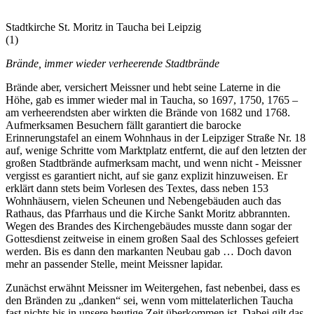
Stadtkirche St. Moritz in Taucha bei Leipzig
(1)
Brände, immer wieder verheerende Stadtbrände
Brände aber, versichert Meissner und hebt seine Laterne in die
Höhe, gab es immer wieder mal in Taucha, so 1697, 1750, 1765 –
am verheerendsten aber wirkten die Brände von 1682 und 1768.
Aufmerksamen Besuchern fällt garantiert die barocke
Erinnerungstafel an einem Wohnhaus in der Leipziger Straße Nr. 18
auf, wenige Schritte vom Marktplatz entfernt, die auf den letzten der
großen Stadtbrände aufmerksam macht, und wenn nicht - Meissner
vergisst es garantiert nicht, auf sie ganz explizit hinzuweisen. Er
erklärt dann stets beim Vorlesen des Textes, dass neben 153
Wohnhäusern, vielen Scheunen und Nebengebäuden auch das
Rathaus, das Pfarrhaus und die Kirche Sankt Moritz abbrannten.
Wegen des Brandes des Kirchengebäudes musste dann sogar der
Gottesdienst zeitweise in einem großen Saal des Schlosses gefeiert
werden. Bis es dann den markanten Neubau gab … Doch davon
mehr an passender Stelle, meint Meissner lapidar.
Zunächst erwähnt Meissner im Weitergehen, fast nebenbei, dass es
den Bränden zu „danken“ sei, wenn vom mittelaterlichen Taucha
fast nichts bis in unsere heutige Zeit überkommen ist. Dabei gilt das