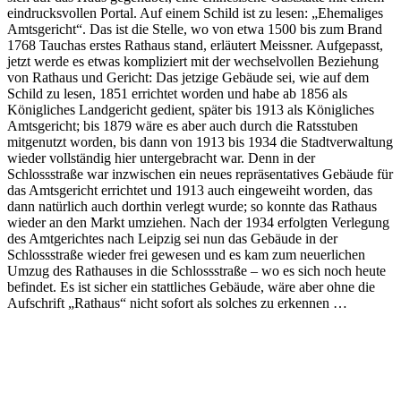
eindrucksvollen Portal. Auf einem Schild ist zu lesen: „Ehemaliges
Amtsgericht“. Das ist die Stelle, wo von etwa 1500 bis zum Brand
1768 Tauchas erstes Rathaus stand, erläutert Meissner. Aufgepasst,
jetzt werde es etwas kompliziert mit der wechselvollen Beziehung
von Rathaus und Gericht: Das jetzige Gebäude sei, wie auf dem
Schild zu lesen, 1851 errichtet worden und habe ab 1856 als
Königliches Landgericht gedient, später bis 1913 als Königliches
Amtsgericht; bis 1879 wäre es aber auch durch die Ratsstuben
mitgenutzt worden, bis dann von 1913 bis 1934 die Stadtverwaltung
wieder vollständig hier untergebracht war. Denn in der
Schlossstraße war inzwischen ein neues repräsentatives Gebäude für
das Amtsgericht errichtet und 1913 auch eingeweiht worden, das
dann natürlich auch dorthin verlegt wurde; so konnte das Rathaus
wieder an den Markt umziehen. Nach der 1934 erfolgten Verlegung
des Amtgerichtes nach Leipzig sei nun das Gebäude in der
Schlossstraße wieder frei gewesen und es kam zum neuerlichen
Umzug des Rathauses in die Schlossstraße – wo es sich noch heute
befindet. Es ist sicher ein stattliches Gebäude, wäre aber ohne die
Aufschrift „Rathaus“ nicht sofort als solches zu erkennen …