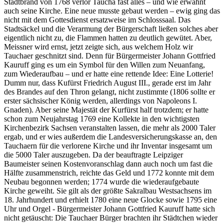
Stadtbrand von 1768 verlor Taucha fast alles – und wie erwähnt
auch seine Kirche. Eine neue musste gebaut werden – ewig ging das
nicht mit dem Gottesdienst ersatzweise im Schlosssaal. Das
Stadtsäckel und die Verarmung der Bürgerschaft ließen solches aber
eigentlich nicht zu, die Flammen hatten zu deutlich gewütet. Aber,
Meissner wird ernst, jetzt zeigte sich, aus welchem Holz wir
Tauchaer geschnitzt sind. Denn für Bürgermeister Johann Gottfried
Kauruff ging es um ein Symbol für den Willen zum Neuanfang,
zum Wiederaufbau – und er hatte eine rettende Idee: Eine Lotterie!
Dumm nur, dass Kufürst Friedrich August III., gerade erst im Jahr
des Brandes auf den Thron gelangt, nicht zustimmte (1806 sollte er
erster sächsischer König werden, allerdings von Napoleons I.
Gnaden). Aber seine Majestät der Kurfürst half trotzdem; er hatte
schon zum Neujahrstag 1769 eine Kollekte in den wichtigsten
Kirchenbezirk Sachsen veranstalten lassen, die mehr als 2000 Taler
ergab, und er wies außerdem die Landesversicherungskasse an, den
Tauchaern für die verlorene Kirche und ihr Inventar insgesamt um
die 5000 Taler auszugeben. Da der beauftragte Leipziger
Baumeister seinen Kostenvoranschlag dann auch noch um fast die
Hälfte zusammenstrich, reichte das Geld und 1772 konnte mit dem
Neubau begonnen werden; 1774 wurde die wiederaufgebaute
Kirche geweiht. Sie gilt als der größte Sakralbau Westsachsens im
18. Jahrhundert und erhielt 1780 eine neue Glocke sowie 1795 eine
Uhr und Orgel - Bürgermeister Johann Gottfried Kauruff hatte sich
nicht getäuscht: Die Tauchaer Bürger brachten ihr Städtchen wieder