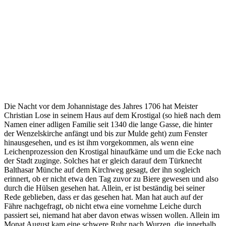
Die Nacht vor dem Johannistage des Jahres 1706 hat Meister
Christian Lose in seinem Haus auf dem Krostigal (so hieß nach dem
Namen einer adligen Familie seit 1340 die lange Gasse, die hinter
der Wenzelskirche anfängt und bis zur Mulde geht) zum Fenster
hinausgesehen, und es ist ihm vorgekommen, als wenn eine
Leichenprozession den Krostigal hinaufkäme und um die Ecke nach
der Stadt zuginge. Solches hat er gleich darauf dem Türknecht
Balthasar Münche auf dem Kirchweg gesagt, der ihn sogleich
erinnert, ob er nicht etwa den Tag zuvor zu Biere gewesen und also
durch die Hülsen gesehen hat. Allein, er ist beständig bei seiner
Rede geblieben, dass er das gesehen hat. Man hat auch auf der
Fähre nachgefragt, ob nicht etwa eine vornehme Leiche durch
passiert sei, niemand hat aber davon etwas wissen wollen. Allein im
Monat August kam eine schwere Ruhr nach Wurzen, die innerhalb