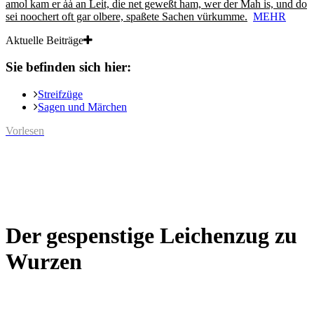
amol kam er ȧȧ an Leit, die net geweßt ham, wer der Mah is, und do
sei noochert oft gar olbere, spaßete Sachen vürkumme.
MEHR
Aktuelle Beiträge
Sie befinden sich hier:
Streifzüge
Sagen und Märchen
Vorlesen
Der gespenstige Leichenzug zu
Wurzen