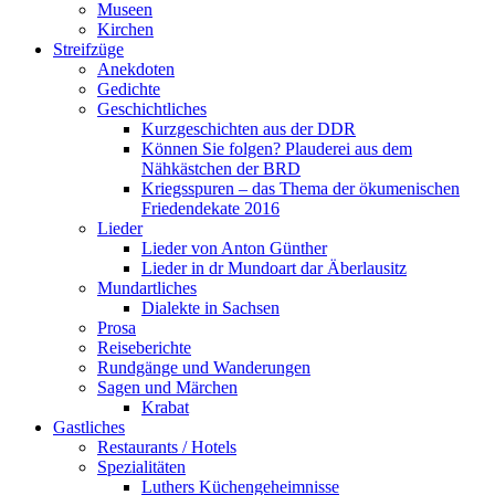
Museen
Kirchen
Streifzüge
Anekdoten
Gedichte
Geschichtliches
Kurzgeschichten aus der DDR
Können Sie folgen? Plauderei aus dem
Nähkästchen der BRD
Kriegsspuren – das Thema der ökumenischen
Friedendekate 2016
Lieder
Lieder von Anton Günther
Lieder in dr Mundoart dar Äberlausitz
Mundartliches
Dialekte in Sachsen
Prosa
Reiseberichte
Rundgänge und Wanderungen
Sagen und Märchen
Krabat
Gastliches
Restaurants / Hotels
Spezialitäten
Luthers Küchengeheimnisse