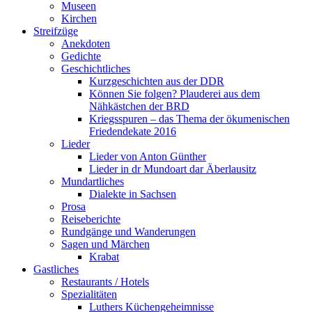
Museen
Kirchen
Streifzüge
Anekdoten
Gedichte
Geschichtliches
Kurzgeschichten aus der DDR
Können Sie folgen? Plauderei aus dem
Nähkästchen der BRD
Kriegsspuren – das Thema der ökumenischen
Friedendekate 2016
Lieder
Lieder von Anton Günther
Lieder in dr Mundoart dar Äberlausitz
Mundartliches
Dialekte in Sachsen
Prosa
Reiseberichte
Rundgänge und Wanderungen
Sagen und Märchen
Krabat
Gastliches
Restaurants / Hotels
Spezialitäten
Luthers Küchengeheimnisse