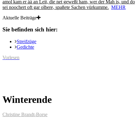
amol kam er ȧȧ an Leit, die net geweßt ham, wer der Mah is, und do
sei noochert oft gar olbere, spaßete Sachen vürkumme.
MEHR
Aktuelle Beiträge
Sie befinden sich hier:
Streifzüge
Gedichte
Vorlesen
Winterende
Christine Brandt-Borse